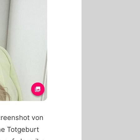
creenshot von
ine Totgeburt