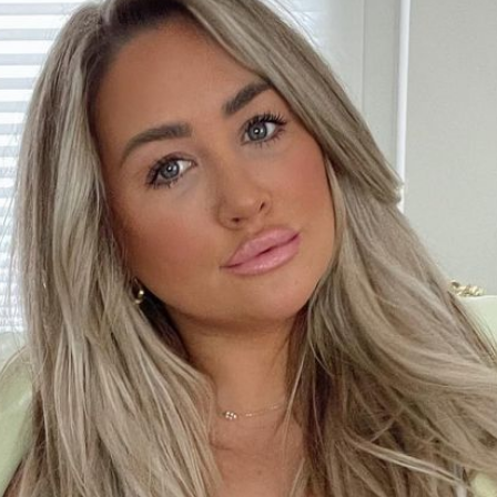
Filme & Serien
Lifestyle
Familie & Liebe
Promiflash Exklusiv
Alle Themen auf Promiflash
Jobs
App runterladen
Team
Redaktionelle Richtlinien
Impressum