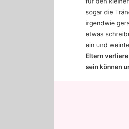
für den kleinen
sogar die Trän
irgendwie gera
etwas schreibe
ein und weint
Eltern verlier
sein können u