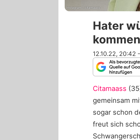
Instagram / citamaass
Hater w
kommen 
12.10.22, 20:42
Citamaass
(35)
gemeinsam mit 
sogar schon 
freut sich sch
Schwangersch