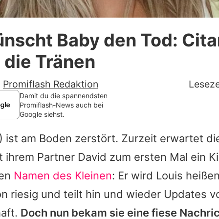
Datenschutzerklärung
ünscht Baby den Tod: Cit
Nutzungsbedingungen
die Tränen
Utiq verwalten
-
Promiflash Redaktion
Leseze
Damit du die spannendsten
Promiflash-News auch bei
Google siehst.
 ist am Boden zerstört. Zurzeit erwartet di
ihrem Partner David zum ersten Mal ein Kin
den
Namen des Kleinen
: Er wird Louis heiße
on riesig und teilt hin und wieder Updates v
aft.
Doch nun bekam sie eine fiese Nachric