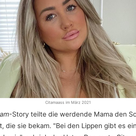
Citamaass im März 2021
ram
-Story teilte die werdende Mama den S
t, die sie bekam. "Bei den Lippen gibt es e