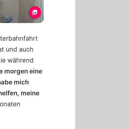
terbahnfahrt
hat und auch
sie während
be morgen eine
 habe mich
 helfen, meine
Monaten