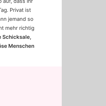
 auf, dass ihr
g. Privat ist
kann jemand so
ht mehr richtig
e Schicksale,
 böse Menschen