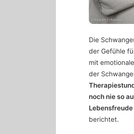
Instagram / citamaass
Die Schwanger
der Gefühle fü
mit emotional
der Schwange
Therapiestund
noch nie so au
Lebensfreude
berichtet.