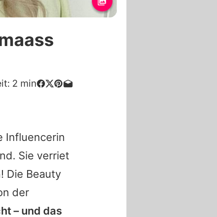
amaass
it:
2
min
e Influencerin
d. Sie verriet
n! Die Beauty
on der
ht – und das