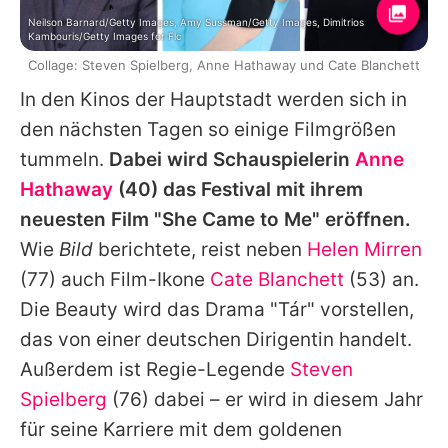
Neilson Barnard/Getty Images, Amy Sussman/Getty Images, Dimitrios
Kambouris/Getty Images for Flc
Collage: Steven Spielberg, Anne Hathaway und Cate Blanchett
In den Kinos der Hauptstadt werden sich in
den nächsten Tagen so einige Filmgrößen
tummeln.
Dabei wird Schauspielerin
Anne
Hathaway
(40) das Festival mit ihrem
neuesten Film "She Came to Me" eröffnen.
Wie
Bild
berichtete, reist neben
Helen Mirren
(77) auch Film-Ikone
Cate Blanchett
(53) an.
Die Beauty wird das Drama "Tár" vorstellen,
das von einer deutschen Dirigentin handelt.
Außerdem ist Regie-Legende
Steven
Spielberg
(76) dabei – er wird in diesem Jahr
für seine Karriere mit dem goldenen