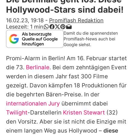
Alle Themen auf Promiflash
Hollywood-Stars sind dabei!
Jobs
16.02.23, 19:18
-
Promiflash Redaktion
Lesezeit:
1
min
App runterladen
Damit du die spannendsten
Promiflash-News auch bei
Team
Google siehst.
Redaktionelle Richtlinien
Promi-Alarm in Berlin! Am 16. Februar startet
die 73.
Berlinale
. Bei dem zehntägigen Event
Impressum
werden in diesem Jahr fast 300 Filme
Datenschutzerklärung
gezeigt. Davon kämpfen 18 Produktionen für
die begehrten Bären-Preise. In der
Nutzungsbedingungen
internationalen Jury
übernimmt dabei
Utiq verwalten
Twilight
-Darstellerin
Kristen Stewart
(32)
den Vorsitz. Aber sie ist nicht die Einzige mit
einem langen Weg aus Hollywood –
diese