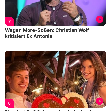
7
Wegen More-Soßen: Christian Wolf
kritisiert Ex Antonia
8