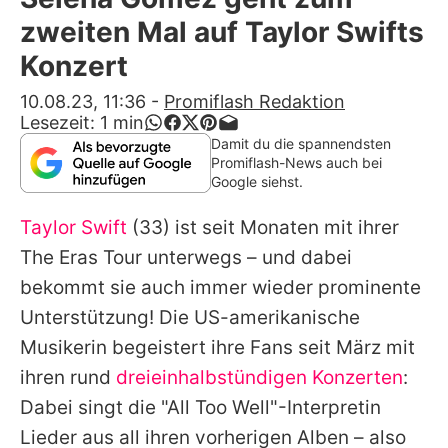
Alle Themen auf Promiflash
zweiten Mal auf Taylor Swifts
Jobs
Konzert
App runterladen
10.08.23, 11:36
-
Promiflash Redaktion
Lesezeit:
1
min
Team
Damit du die spannendsten
Promiflash-News auch bei
Redaktionelle Richtlinien
Google siehst.
Taylor Swift
(33) ist seit Monaten mit ihrer
Impressum
The Eras Tour unterwegs – und dabei
Datenschutzerklärung
bekommt sie auch immer wieder prominente
Nutzungsbedingungen
Unterstützung! Die US-amerikanische
Musikerin begeistert ihre Fans seit März mit
Utiq verwalten
ihren rund
dreieinhalbstündigen Konzerten
:
Dabei singt die "All Too Well"-Interpretin
Lieder aus all ihren vorherigen Alben – also