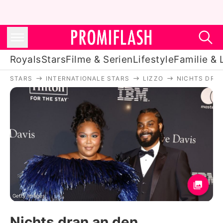
Royals
Stars
Filme & Serien
Lifestyle
Familie & 
STARS
INTERNATIONALE STARS
LIZZO
NICHTS DRAN
Royals
Stars
Filme & Serien
Lifestyle
Familie & Liebe
Promiflash Exklusiv
Getty Images
Nichts dran an den