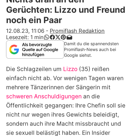
Alle Themen auf Promiflash
Gerüchten: Lizzo und Freund
Jobs
noch ein Paar
App runterladen
12.08.23, 11:06
-
Promiflash Redaktion
Lesezeit:
1
min
Team
Damit du die spannendsten
Promiflash-News auch bei
Redaktionelle Richtlinien
Google siehst.
Die Schlagzeilen um
Lizzo
(35) reißen
Impressum
einfach nicht ab. Vor wenigen Tagen waren
Datenschutzerklärung
mehrere Tänzerinnen der Sängerin mit
Nutzungsbedingungen
schweren Anschuldigungen
an die
Öffentlichkeit gegangen: Ihre Chefin soll sie
Utiq verwalten
nicht nur wegen ihres Gewichts beleidigt,
sondern auch ihre Macht missbraucht und
sie sexuell belästigt haben. Ein Insider