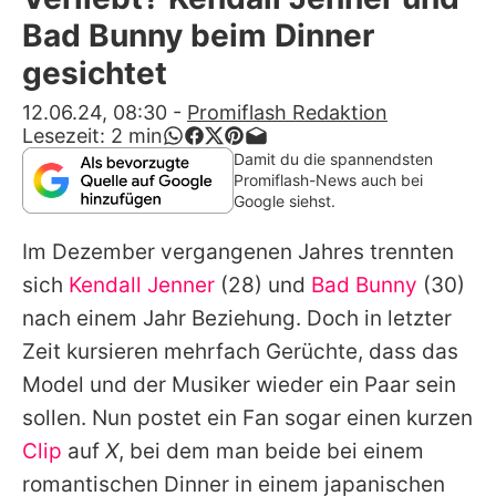
Alle Themen auf Promiflash
Bad Bunny beim Dinner
Jobs
gesichtet
App runterladen
12.06.24, 08:30
-
Promiflash Redaktion
Lesezeit:
2
min
Team
Damit du die spannendsten
Promiflash-News auch bei
Redaktionelle Richtlinien
Google siehst.
Im Dezember vergangenen Jahres trennten
Impressum
sich
Kendall Jenner
(28) und
Bad Bunny
(30)
Datenschutzerklärung
nach einem Jahr Beziehung. Doch in letzter
Nutzungsbedingungen
Zeit kursieren mehrfach Gerüchte, dass das
Model und der Musiker wieder ein Paar sein
Utiq verwalten
sollen. Nun postet ein Fan sogar einen kurzen
Clip
auf
X
, bei dem man beide bei einem
romantischen Dinner in einem japanischen