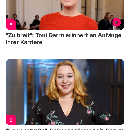
5
"Zu breit": Toni Garrn erinnert an Anfänge
ihrer Karriere
6