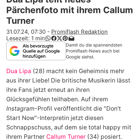
Alle Themen auf Promiflash
Pärchenfoto mit ihrem Callum
Jobs
Turner
App runterladen
31.07.24, 07:30
-
Promiflash Redaktion
Lesezeit:
1
min
Team
Damit du die spannendsten
Promiflash-News auch bei
Redaktionelle Richtlinien
Google siehst.
Dua Lipa
(28) macht kein Geheimnis mehr
Impressum
aus ihrer Liebe! Die britische Musikerin lässt
Datenschutzerklärung
ihre Fans jetzt erneut an ihren
Nutzungsbedingungen
Glücksgefühlen teilhaben. Auf ihrem
Instagram
-Profil veröffentlicht die "Don't
Utiq verwalten
Start Now"-Interpretin jetzt diesen
Schnappschuss, auf dem sie total happy mit
ihrem Partner
Callum Turner
(34) posiert.