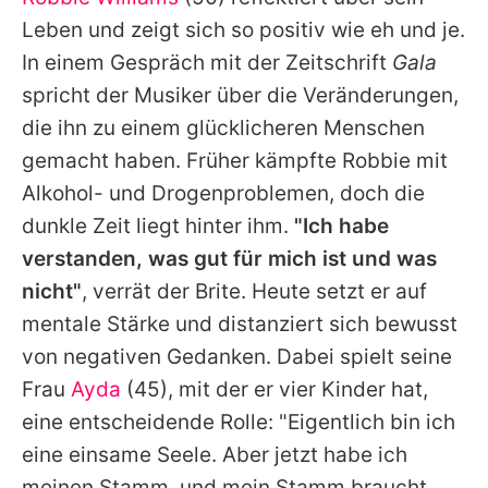
Alle Themen auf Promiflash
Leben und zeigt sich so positiv wie eh und je.
Jobs
In einem Gespräch mit der Zeitschrift
Gala
spricht der Musiker über die Veränderungen,
App runterladen
die ihn zu einem glücklicheren Menschen
Team
gemacht haben. Früher kämpfte
Robbie
mit
Alkohol- und Drogenproblemen, doch die
Redaktionelle Richtlinien
dunkle Zeit liegt hinter ihm.
"Ich habe
Impressum
verstanden, was gut für mich ist und was
nicht"
, verrät der Brite. Heute setzt er auf
Datenschutzerklärung
mentale Stärke und distanziert sich bewusst
Nutzungsbedingungen
von negativen Gedanken. Dabei spielt seine
Utiq verwalten
Frau
Ayda
(45), mit der er vier Kinder hat,
eine entscheidende Rolle: "Eigentlich bin ich
eine einsame Seele. Aber jetzt habe ich
meinen Stamm, und mein Stamm braucht