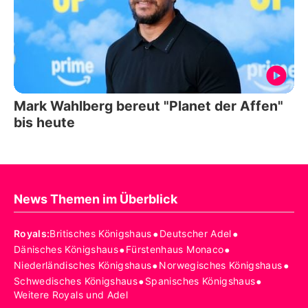
Mark Wahlberg bereut "Planet der Affen"
bis heute
News Themen im Überblick
•
•
Royals
:
Britisches Königshaus
Deutscher Adel
•
•
Dänisches Königshaus
Fürstenhaus Monaco
•
•
Niederländisches Königshaus
Norwegisches Königshaus
•
•
Schwedisches Königshaus
Spanisches Königshaus
Weitere Royals und Adel