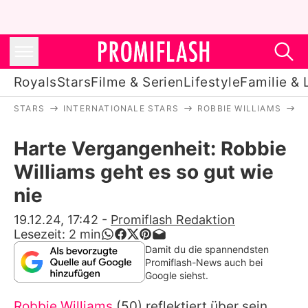
Royals
Stars
Filme & Serien
Lifestyle
Familie & 
STARS
INTERNATIONALE STARS
ROBBIE WILLIAMS
H
Royals
Harte Vergangenheit: Robbie
Stars
Williams geht es so gut wie
Filme & Serien
nie
Lifestyle
19.12.24, 17:42
-
Promiflash Redaktion
Lesezeit:
2
min
Familie & Liebe
Damit du die spannendsten
Promiflash-News auch bei
Promiflash Exklusiv
Google siehst.
Robbie Williams
(50) reflektiert über sein