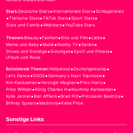
•
•
Stars
:
Deutsche Stars
Internationale Stars
Schlagerstars
•
•
•
•
Tierische Stars
TikTok Stars
Sport Stars
•
•
Stars und Family
Webstars
YouTube Stars
•
•
•
•
Themen
:
Beauty
Fashion
Kino und Film
Liebe
•
•
•
•
Mama und Baby
Musik
Reality TV
Serien
•
•
•
Shows und Sonstige
Sonstiges
Sport und Fitness
Urlaub und Reise
•
•
Beliebteste Themen
:
Hollywood
Dschungelcamp
•
•
•
Let's Dance
DSDS
Germany's Next Topmodel
•
•
•
Kim Kardashian
Herzogin Meghan
Prinz Harry
•
•
•
Prinz William
König Charles III
Kourtney Kardashian
•
•
•
•
Kylie Jenner
Ben Affleck
Brad Pitt
Prinzessin Beatrice
•
•
Britney Spears
Madonna
Katie Price
Sonstige Links