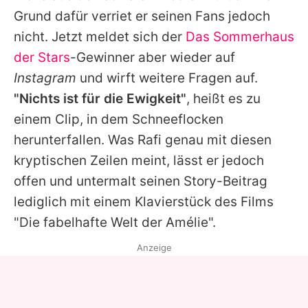
Alle Themen auf Promiflash
Grund dafür verriet er seinen Fans jedoch
nicht. Jetzt meldet sich der
Das Sommerhaus
Jobs
der Stars
-Gewinner aber wieder auf
App runterladen
Instagram
und wirft weitere Fragen auf.
Team
"Nichts ist für die Ewigkeit"
, heißt es zu
einem Clip, in dem Schneeflocken
Redaktionelle Richtlinien
herunterfallen. Was
Rafi
genau mit diesen
Impressum
kryptischen Zeilen meint, lässt er jedoch
offen und untermalt seinen Story-Beitrag
Datenschutzerklärung
lediglich mit einem Klavierstück des Films
Nutzungsbedingungen
"Die fabelhafte Welt der Amélie".
Utiq verwalten
Anzeige