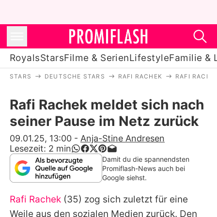
Royals
Stars
Filme & Serien
Lifestyle
Familie & 
STARS
DEUTSCHE STARS
RAFI RACHEK
RAFI RACHE
Royals
Rafi Rachek meldet sich nach
Stars
seiner Pause im Netz zurück
Filme & Serien
09.01.25, 13:00
-
Anja-Stine Andresen
Lesezeit:
2
min
Lifestyle
Damit du die spannendsten
Promiflash-News auch bei
Familie & Liebe
Google siehst.
Promiflash Exklusiv
Rafi Rachek
(35) zog sich zuletzt für eine
Weile aus den sozialen Medien zurück. Den