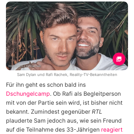
Instagram / rafirachek
Sam Dylan und Rafi Rachek, Reality-TV-Bekanntheiten
Für ihn geht es schon bald ins
Dschungelcamp
. Ob
Rafi
als Begleitperson
mit von der Partie sein wird, ist bisher nicht
bekannt. Zumindest gegenüber
RTL
plauderte
Sam
jedoch aus, wie sein Freund
auf die Teilnahme des 33-Jährigen
reagiert