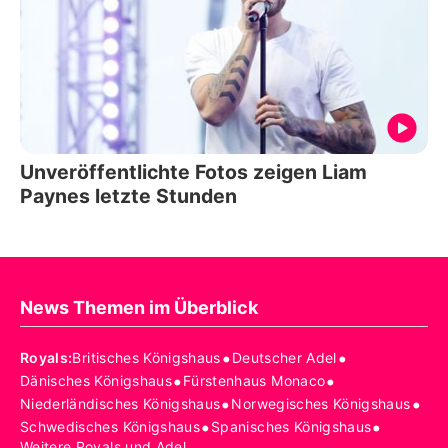
Unveröffentlichte Fotos zeigen Liam
Paynes letzte Stunden
News Themen im Überblick
•
•
Royals
:
Britisches Königshaus
Deutscher Adel
•
•
Dänisches Königshaus
Fürstenhaus Monaco
•
•
Niederländisches Königshaus
Norwegisches Königshaus
•
•
Schwedisches Königshaus
Spanisches Königshaus
Weitere Royals und Adel