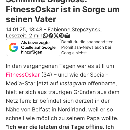
Alle Themen auf Promiflash
FitnessOskar ist in Sorge um
Jobs
seinen Vater
App runterladen
14.01.25, 18:48
-
Fabienne Stepczynski
Lesezeit:
2
min
Team
Damit du die spannendsten
Promiflash-News auch bei
Redaktionelle Richtlinien
Google siehst.
In den vergangenen Tagen war es still um
Impressum
FitnessOskar
(34) – und wie der Social-
Datenschutzerklärung
Media-Star jetzt auf
Instagram
offenbarte,
Nutzungsbedingungen
hielt er sich aus traurigen Gründen aus dem
Netz fern: Er befindet sich derzeit in der
Utiq verwalten
Nähe von Belfast in Nordirland, weil er so
schnell wie möglich zu seinem Papa wollte.
"Ich war die letzten drei Tage offline. Ich