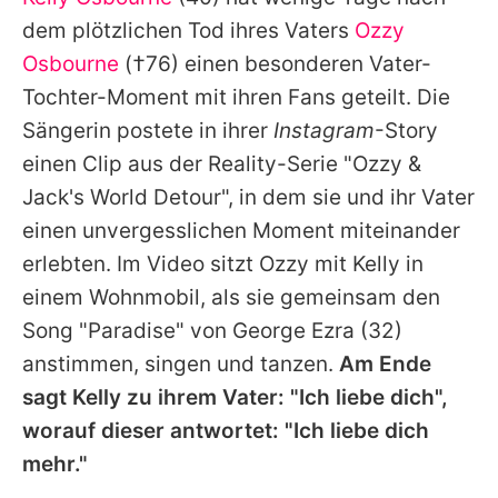
Alle Themen auf Promiflash
dem plötzlichen Tod ihres Vaters
Ozzy
Jobs
Osbourne
(†76) einen besonderen Vater-
Tochter-Moment mit ihren Fans geteilt. Die
App runterladen
Sängerin postete in ihrer
Instagram
-Story
Team
einen Clip aus der Reality-Serie "Ozzy &
Jack's World Detour", in dem sie und ihr Vater
Redaktionelle Richtlinien
einen unvergesslichen Moment miteinander
Impressum
erlebten. Im Video sitzt Ozzy mit Kelly in
einem Wohnmobil, als sie gemeinsam den
Datenschutzerklärung
Song "Paradise" von
George Ezra
(32)
Nutzungsbedingungen
anstimmen, singen und tanzen.
Am Ende
Utiq verwalten
sagt Kelly zu ihrem Vater: "Ich liebe dich",
worauf dieser antwortet: "Ich liebe dich
mehr."