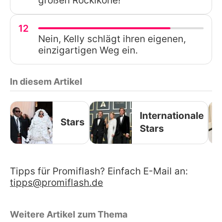
großen Rockikone!
12
Nein, Kelly schlägt ihren eigenen,
einzigartigen Weg ein.
In diesem Artikel
Internationale
Stars
Stars
Tipps für Promiflash? Einfach E-Mail an:
tipps@promiflash.de
Weitere Artikel zum Thema