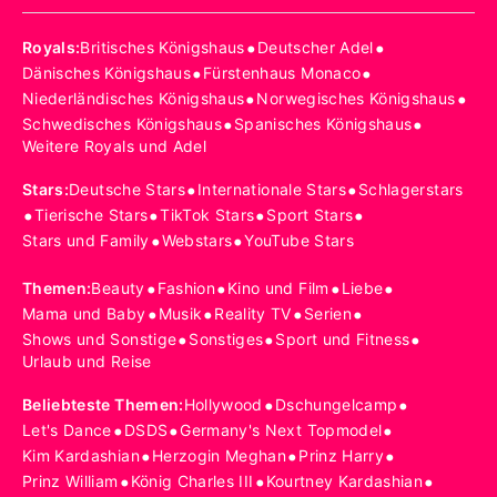
•
•
Royals
:
Britisches Königshaus
Deutscher Adel
•
•
Dänisches Königshaus
Fürstenhaus Monaco
•
•
Niederländisches Königshaus
Norwegisches Königshaus
•
•
Schwedisches Königshaus
Spanisches Königshaus
Weitere Royals und Adel
•
•
Stars
:
Deutsche Stars
Internationale Stars
Schlagerstars
•
•
•
•
Tierische Stars
TikTok Stars
Sport Stars
•
•
Stars und Family
Webstars
YouTube Stars
•
•
•
•
Themen
:
Beauty
Fashion
Kino und Film
Liebe
•
•
•
•
Mama und Baby
Musik
Reality TV
Serien
•
•
•
Shows und Sonstige
Sonstiges
Sport und Fitness
Urlaub und Reise
•
•
Beliebteste Themen
:
Hollywood
Dschungelcamp
•
•
•
Let's Dance
DSDS
Germany's Next Topmodel
•
•
•
Kim Kardashian
Herzogin Meghan
Prinz Harry
•
•
•
Prinz William
König Charles III
Kourtney Kardashian