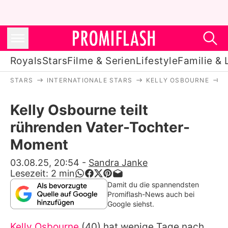
Royals
Stars
Filme & Serien
Lifestyle
Familie & 
STARS
INTERNATIONALE STARS
KELLY OSBOURNE
K
Royals
Kelly Osbourne teilt
Stars
rührenden Vater-Tochter-
Filme & Serien
Moment
Lifestyle
03.08.25, 20:54
-
Sandra Janke
Lesezeit:
2
min
Familie & Liebe
Damit du die spannendsten
Promiflash-News auch bei
Promiflash Exklusiv
Google siehst.
Kelly Osbourne
(40) hat wenige Tage nach