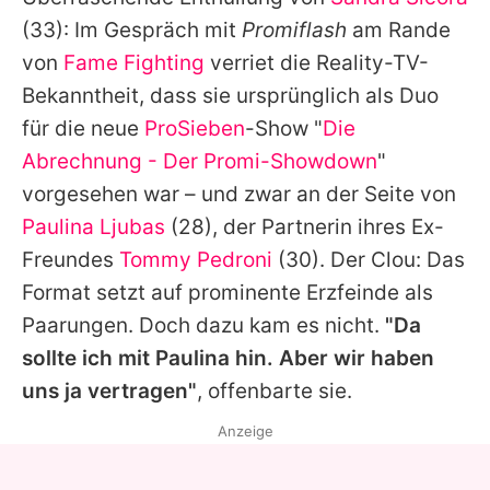
Alle Themen auf Promiflash
(33): Im Gespräch mit
Promiflash
am Rande
Jobs
von
Fame Fighting
verriet die Reality-TV-
Bekanntheit, dass sie ursprünglich als Duo
App runterladen
für die neue
ProSieben
-Show "
Die
Team
Abrechnung - Der Promi-Showdown
"
vorgesehen war – und zwar an der Seite von
Redaktionelle Richtlinien
Paulina Ljubas
(28), der Partnerin ihres Ex-
Impressum
Freundes
Tommy Pedroni
(30). Der Clou: Das
Format setzt auf prominente Erzfeinde als
Datenschutzerklärung
Paarungen. Doch dazu kam es nicht.
"Da
Nutzungsbedingungen
sollte ich mit
Paulina
hin. Aber wir haben
Utiq verwalten
uns ja vertragen"
, offenbarte sie.
Anzeige