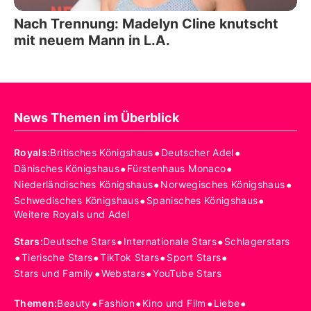
Nach Trennung: Madelyn Cline knutscht
mit neuem Mann in L.A.
News Themen im Überblick
•
•
Royals
:
Britisches Königshaus
Deutscher Adel
•
•
Dänisches Königshaus
Fürstenhaus Monaco
•
•
Niederländisches Königshaus
Norwegisches Königshaus
•
•
Schwedisches Königshaus
Spanisches Königshaus
Weitere Royals und Adel
•
•
Stars
:
Deutsche Stars
Internationale Stars
Schlagerstars
•
•
•
•
Tierische Stars
TikTok Stars
Sport Stars
•
•
Stars und Family
Webstars
YouTube Stars
•
•
•
•
Themen
:
Beauty
Fashion
Kino und Film
Liebe