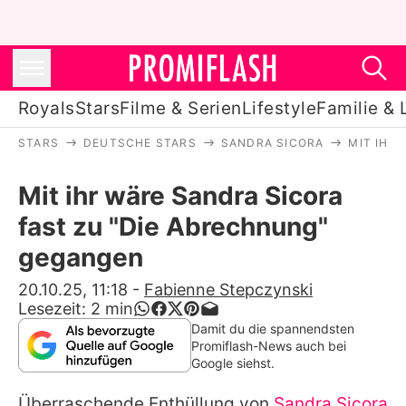
Royals
Stars
Filme & Serien
Lifestyle
Familie & 
STARS
DEUTSCHE STARS
SANDRA SICORA
MIT IHR
Royals
Mit ihr wäre Sandra Sicora
Stars
fast zu "Die Abrechnung"
Filme & Serien
gegangen
Lifestyle
20.10.25, 11:18
-
Fabienne Stepczynski
Lesezeit:
2
min
Familie & Liebe
Damit du die spannendsten
Promiflash-News auch bei
Promiflash Exklusiv
Google siehst.
Überraschende Enthüllung von
Sandra Sicora