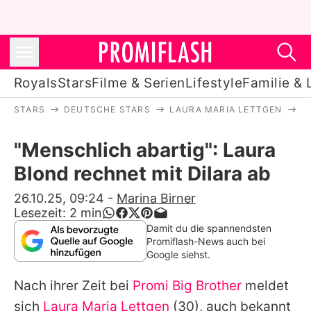
Royals
Stars
Filme & Serien
Lifestyle
Familie & 
STARS
DEUTSCHE STARS
LAURA MARIA LETTGEN
"
Royals
"Menschlich abartig": Laura
Stars
Blond rechnet mit Dilara ab
Filme & Serien
26.10.25, 09:24
-
Marina Birner
Lesezeit:
2
min
Lifestyle
Damit du die spannendsten
Promiflash-News auch bei
Familie & Liebe
Google siehst.
Promiflash Exklusiv
Nach ihrer Zeit bei
Promi Big Brother
meldet
sich
Laura Maria Lettgen
(30), auch bekannt