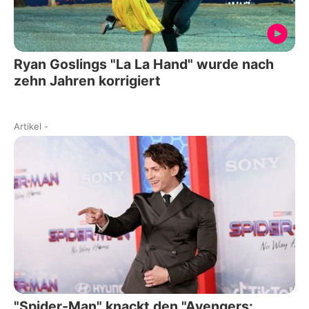
Ryan Goslings "La La Hand" wurde nach
zehn Jahren korrigiert
Artikel
-
"Spider-Man" knackt den "Avengers: