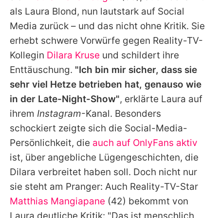
Alle Themen auf Promiflash
als Laura Blond, nun lautstark auf Social
Media zurück – und das nicht ohne Kritik. Sie
Jobs
erhebt schwere Vorwürfe gegen Reality-TV-
App runterladen
Kollegin
Dilara Kruse
und schildert ihre
Team
Enttäuschung.
"Ich bin mir sicher, dass sie
sehr viel Hetze betrieben hat, genauso wie
Redaktionelle Richtlinien
in der Late-Night-Show"
, erklärte Laura auf
Impressum
ihrem
Instagram
-Kanal. Besonders
schockiert zeigte sich die Social-Media-
Datenschutzerklärung
Persönlichkeit, die
auch auf OnlyFans aktiv
Nutzungsbedingungen
ist, über angebliche Lügengeschichten, die
Dilara verbreitet haben soll. Doch nicht nur
Utiq verwalten
sie steht am Pranger: Auch Reality-TV-Star
Matthias Mangiapane
(42) bekommt von
Laura deutliche Kritik: "Das ist menschlich