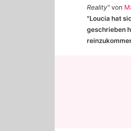
Reality"
von
Ma
"Loucia hat s
geschrieben ha
reinzukommen.