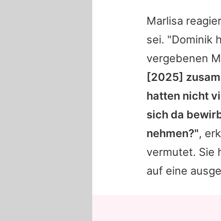
Marlisa reagie
sei. "Dominik
vergebenen Ma
[2025] zusam
hatten nicht v
sich da bewir
nehmen?"
, er
vermutet. Sie
auf eine ausg