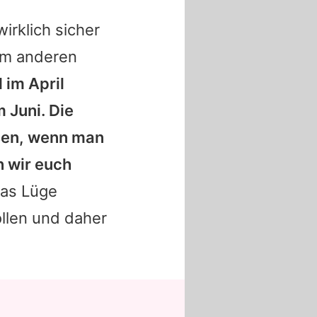
irklich sicher
nem anderen
 im April
Juni. Die
issen, wenn man
n wir euch
ias Lüge
llen und daher