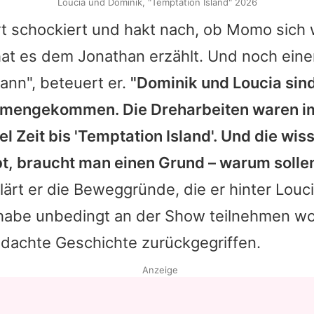
Loucia und Dominik, "Temptation Island" 2026
rt schockiert und hakt nach, ob Momo sich w
 hat es dem Jonathan erzählt. Und noch ei
nn", beteuert er.
"Dominik und Loucia sind
mengekommen. Die Dreharbeiten waren im 
iel Zeit bis 'Temptation Island'. Und die w
bt, braucht man einen Grund – warum solle
klärt er die Beweggründe, die er hinter Louc
 habe unbedingt an der Show teilnehmen wo
edachte Geschichte zurückgegriffen.
Anzeige