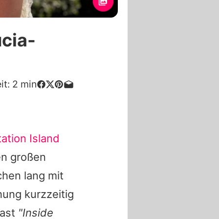
cia-
it:
2
min
ation Island
den großen
hen lang mit
hung kurzzeitig
cast
"Inside