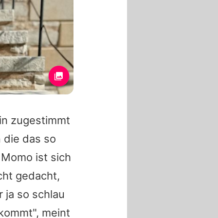
din zugestimmt
 die das so
 Momo ist sich
cht gedacht,
 ja so schlau
nkommt", meint