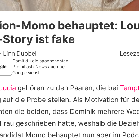
Datenschutzerklärung
ion-Momo behauptet: Lou
Nutzungsbedingungen
Story ist fake
Utiq verwalten
-
Linn Dubbel
Leseze
Damit du die spannendsten
Promiflash-News auch bei
Google siehst.
oucia
gehören zu den Paaren, die bei
Tempt
 auf die Probe stellen. Als Motivation für 
nten die beiden, dass Dominik mehrere Woc
Frau geschrieben hatte, weshalb die Bezie
kandidat Momo behauptet nun aber im Pod