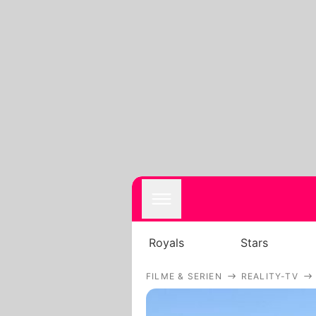
Royals
Stars
FILME & SERIEN
REALITY-TV