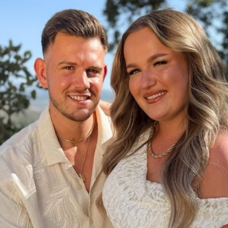
Filme & Serien
Lifestyle
Familie & Liebe
Promiflash Exklusiv
Alle Themen auf Promiflash
Jobs
App runterladen
Team
Redaktionelle Richtlinien
Impressum