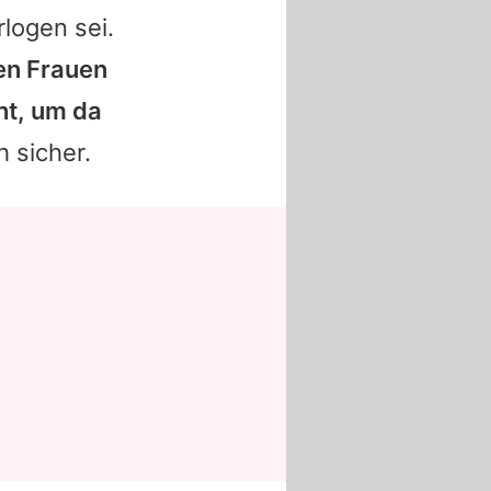
logen sei.
en Frauen
ht, um da
ch sicher.