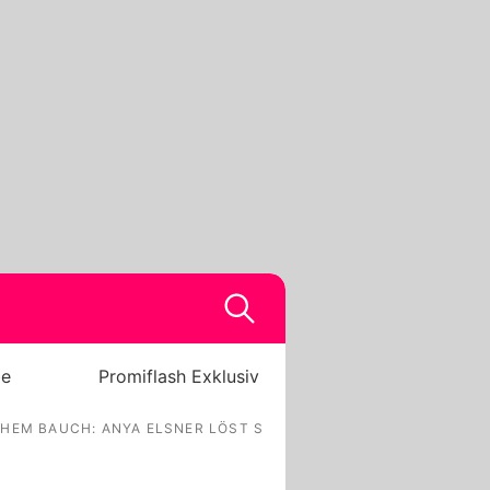
be
Promiflash Exklusiv
CHEM BAUCH: ANYA ELSNER LÖST SHITSTORM AUS