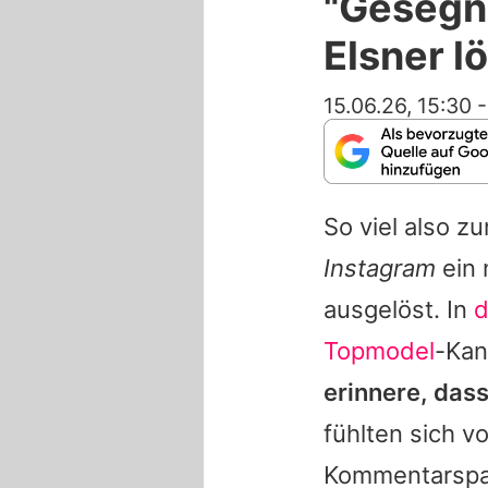
"Gesegn
Elsner l
15.06.26, 15:30
So viel also z
Instagram
ein 
ausgelöst. In
d
Topmodel
-Kan
erinnere, das
fühlten sich v
Kommentarspalt