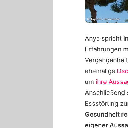
Instagram / anya.elsner
Anya spricht i
Erfahrungen mi
Vergangenheit 
ehemalige
Dsc
um
ihre Aussa
Anschließend 
Essstörung zu
Gesundheit re
eigener Auss