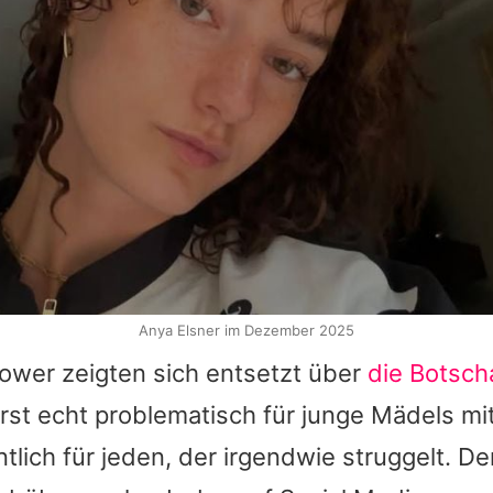
Anya Elsner im Dezember 2025
lower zeigten sich entsetzt über
die Botsch
rst echt problematisch für junge Mädels mit
tlich für jeden, der irgendwie struggelt. De