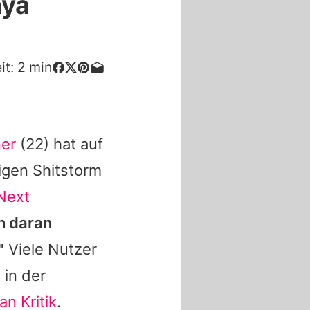
nya
it:
2
min
ner
(22) hat auf
igen Shitstorm
Next
h daran
"
Viele Nutzer
 in der
an Kritik
.