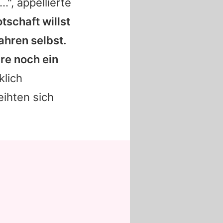
", appellierte
tschaft willst
ahren selbst.
re noch ein
klich
eihten sich