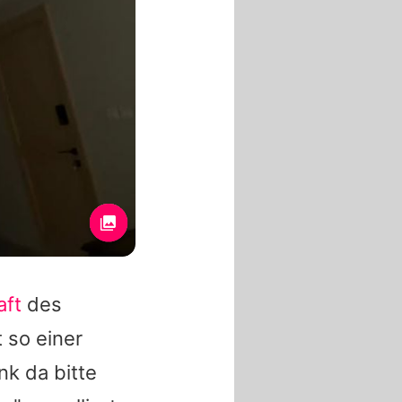
aft
des
 so einer
nk da bitte