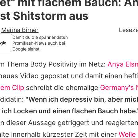
et" mit flachem Bauch: A
Filme & Serien
öst Shitstorm aus
Lifestyle
-
Marina Birner
Leseze
Familie & Liebe
Damit du die spannendsten
Promiflash-News auch bei
Google siehst.
Promiflash Exklusiv
um Thema Body Positivity im Netz:
Anya Els
Alle Themen auf Promiflash
neues Video gepostet und damit einen heft
Jobs
em Clip
schreibt die ehemalige
Germany's 
App runterladen
didatin:
"Wenn ich depressiv bin, aber mic
Team
s ich Locken und einen flachen Bauch habe.
on dieser Aussage getriggert und reagierten
Redaktionelle Richtlinien
e innerhalb kürzester Zeit mit einer
Welle 
Impressum