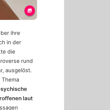
ber ihre
ch in der
tte die
troverse rund
hr, ausgelöst.
as Thema
psychische
offenen laut
ussagen