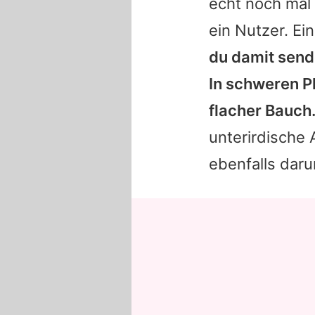
echt noch mal 
ein Nutzer. E
du damit sende
In schweren P
flacher Bauch.
unterirdische 
ebenfalls daru