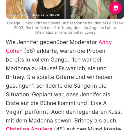
Collage: Getty Images, Getty Images
Collage: Links: Britney Spears und Madonna bei den MTV VMAs
2003, Rechts: Bei der Eröffnung des Los Angeles Latino
International Film: Jennifer Lopez
Wie
Jennifer
gegenüber Moderator
Andy
Cohen
(58) erklärte, waren die Proben
bereits in vollem Gange. "Ich war bei
Madonna
zu Hause! Es war ich, sie und
Britney
. Sie spielte Gitarre und wir haben
gesungen", schilderte die Sängerin die
Situation. Geplant war, dass
Jennifer
als
Erste auf die Bühne kommt und "Like A
Virgin" performt. Auch den legendären Kuss,
mit dem
Madonna
sowohl
Britney
als auch
Christina Aguilera
(45) auf den Mund küsste,