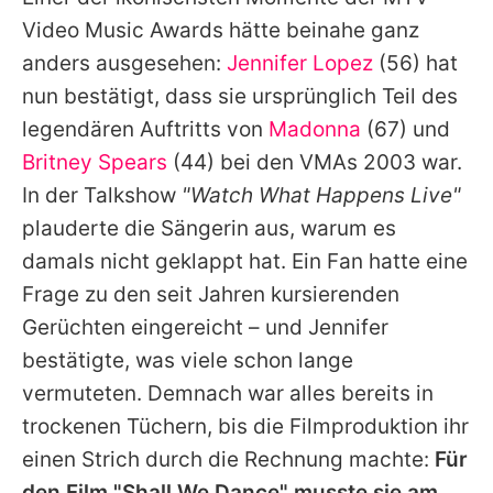
Alle Themen auf Promiflash
Video Music Awards hätte beinahe ganz
Jobs
anders ausgesehen:
Jennifer Lopez
(56) hat
nun bestätigt, dass sie ursprünglich Teil des
App runterladen
legendären Auftritts von
Madonna
(67) und
Team
Britney Spears
(44) bei den VMAs 2003 war.
In der Talkshow
"Watch What Happens Live"
Redaktionelle Richtlinien
plauderte die Sängerin aus, warum es
Impressum
damals nicht geklappt hat. Ein Fan hatte eine
Frage zu den seit Jahren kursierenden
Datenschutzerklärung
Gerüchten eingereicht – und
Jennifer
Nutzungsbedingungen
bestätigte, was viele schon lange
Utiq verwalten
vermuteten. Demnach war alles bereits in
trockenen Tüchern, bis die Filmproduktion ihr
einen Strich durch die Rechnung machte:
Für
den Film "Shall We Dance" musste sie am