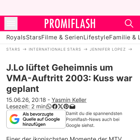
Royals
Stars
Filme & Serien
Lifestyle
Familie & 
STARS
INTERNATIONALE STARS
JENNIFER LOPEZ
J.
Royals
J.Lo lüftet Geheimnis um
Stars
VMA-Auftritt 2003: Kuss war
Filme & Serien
geplant
Lifestyle
15.06.26, 20:18
-
Yasmin Keller
Lesezeit:
2
min
Familie & Liebe
Damit du die spannendsten
Promiflash-News auch bei
Promiflash Exklusiv
Google siehst.
Einer der ikonischsten Momente der MTV