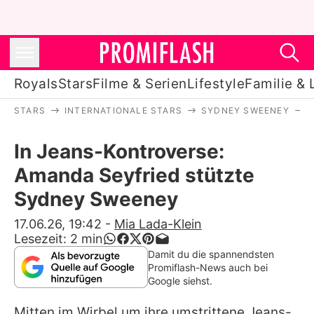
Royals
Stars
Filme & Serien
Lifestyle
Familie & 
STARS
INTERNATIONALE STARS
SYDNEY SWEENEY
Royals
In Jeans-Kontroverse:
Stars
Amanda Seyfried stützte
Filme & Serien
Sydney Sweeney
Lifestyle
17.06.26, 19:42
-
Mia Lada-Klein
Lesezeit:
2
min
Familie & Liebe
Damit du die spannendsten
Promiflash-News auch bei
Promiflash Exklusiv
Google siehst.
Mitten im Wirbel um ihre umstrittene Jeans-