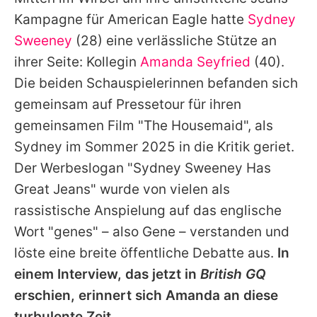
Alle Themen auf Promiflash
Kampagne für American Eagle hatte
Sydney
Jobs
Sweeney
(28) eine verlässliche Stütze an
ihrer Seite: Kollegin
Amanda Seyfried
(40).
App runterladen
Die beiden Schauspielerinnen befanden sich
Team
gemeinsam auf Pressetour für ihren
gemeinsamen Film "The Housemaid", als
Redaktionelle Richtlinien
Sydney
im Sommer 2025 in die Kritik geriet.
Impressum
Der Werbeslogan "
Sydney Sweeney
Has
Great Jeans" wurde von vielen als
Datenschutzerklärung
rassistische Anspielung auf das englische
Nutzungsbedingungen
Wort "genes" – also Gene – verstanden und
Utiq verwalten
löste eine breite öffentliche Debatte aus.
In
einem Interview, das jetzt in
British GQ
erschien, erinnert sich
Amanda
an diese
turbulente Zeit.