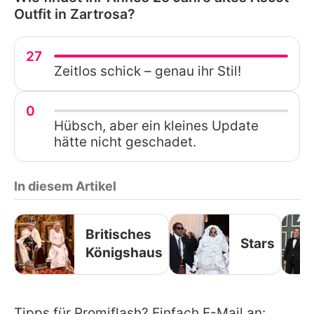
Outfit in Zartrosa?
27
Zeitlos schick – genau ihr Stil!
0
Hübsch, aber ein kleines Update
hätte nicht geschadet.
In diesem Artikel
Britisches
Stars
Königshaus
Tipps für Promiflash? Einfach E-Mail an: