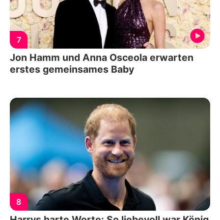
7
Jon Hamm und Anna Osceola erwarten
erstes gemeinsames Baby
8
Harrys harte Worte: So liebevoll war König