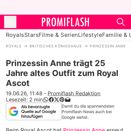
Royals
Stars
Filme & Serien
Lifestyle
Familie & 
ROYALS
BRITISCHES KÖNIGSHAUS
PRINZESSIN ANNE
Royals
Prinzessin Anne trägt 25
Stars
Jahre altes Outfit zum Royal
Filme & Serien
Ascot
Lifestyle
19.06.26, 11:48
-
Promiflash Redaktion
Lesezeit:
2
min
Familie & Liebe
Damit du die spannendsten
Promiflash-News auch bei
Promiflash Exklusiv
Google siehst.
Beim Royal Ascot hat
Prinzessin Anne
erneut