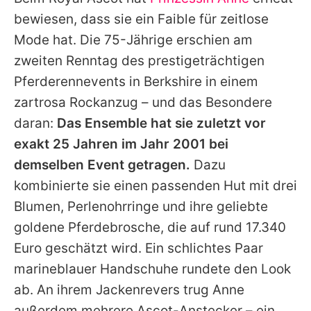
Alle Themen auf Promiflash
bewiesen, dass sie ein Faible für zeitlose
Jobs
Mode hat. Die 75-Jährige erschien am
zweiten Renntag des prestigeträchtigen
App runterladen
Pferderennevents in Berkshire in einem
Team
zartrosa Rockanzug – und das Besondere
daran:
Das Ensemble hat sie zuletzt vor
Redaktionelle Richtlinien
exakt 25 Jahren im Jahr 2001 bei
Impressum
demselben Event getragen.
Dazu
kombinierte sie einen passenden Hut mit drei
Datenschutzerklärung
Blumen, Perlenohrringe und ihre geliebte
Nutzungsbedingungen
goldene Pferdebrosche, die auf rund 17.340
Utiq verwalten
Euro geschätzt wird. Ein schlichtes Paar
marineblauer Handschuhe rundete den Look
ab. An ihrem Jackenrevers trug Anne
außerdem mehrere Ascot-Anstecker – ein