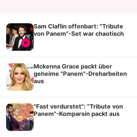
Sam Claflin offenbart: "Tribute
von Panem"-Set war chaotisch
Mckenna Grace packt über
geheime "Panem"-Dreharbeiten
aus
"Fast verdurstet": "Tribute von
Panem"-Komparsin packt aus