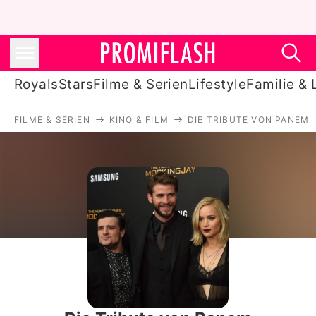
Royals
Stars
Filme & Serien
Lifestyle
Familie & 
FILME & SERIEN
KINO & FILM
DIE TRIBUTE VON PANEM
Royals
Stars
Filme & Serien
Lifestyle
Familie & Liebe
Promiflash Exklusiv