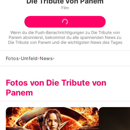
Die Tribute von Panem
Alle Themen auf Promiflash
Film
Jobs
App runterladen
Wenn du die Push-Benachrichtigungen zu
Die Tribute von
Panem
abonnierst, bekommst du alle spannenden News zu
Team
Die Tribute von Panem
und die wichtigsten News des Tages
Redaktionelle Richtlinien
Fotos
Umfeld
News
Impressum
Datenschutzerklärung
Fotos von Die Tribute von
Panem
Nutzungsbedingungen
Utiq verwalten