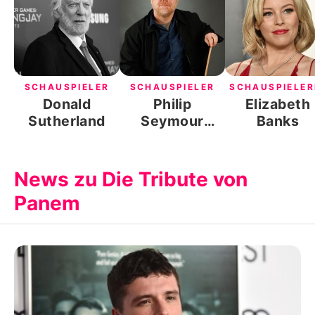
SCHAUSPIELER
SCHAUSPIELER
SCHAUSPIELER
Donald
Philip
Elizabeth
Sutherland
Seymour
Banks
Hoffman
News zu Die Tribute von
Panem