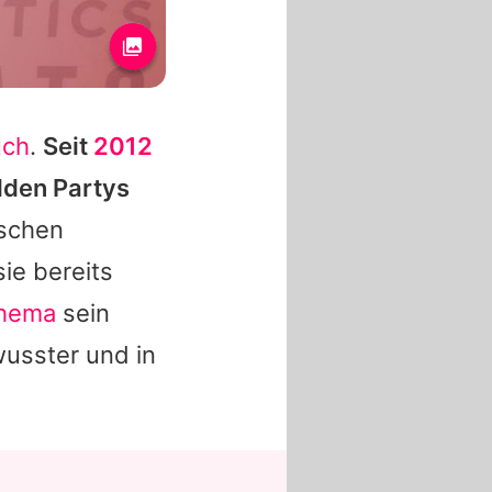
uch
.
Seit
2012
lden Partys
schen
ie bereits
Thema
sein
wusster und in