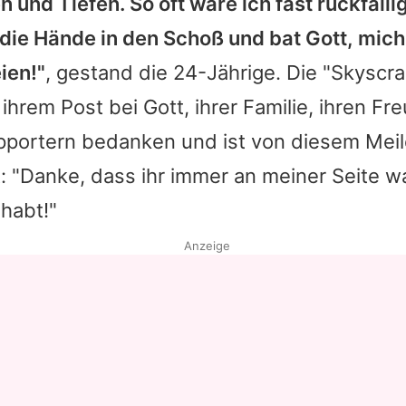
n und Tiefen. So oft wäre ich fast rückfäll
 die Hände in den Schoß und bat Gott, mich
ien!"
, gestand die 24-Jährige. Die "Skyscr
t ihrem Post bei Gott, ihrer Familie, ihren F
upportern bedanken und ist von diesem Mei
t: "Danke, dass ihr immer an meiner Seite w
habt!"
Anzeige