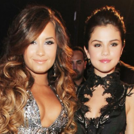
Filme & Serien
Lifestyle
Familie & Liebe
Promiflash Exklusiv
Alle Themen auf Promiflash
Jobs
App runterladen
Team
Redaktionelle Richtlinien
Impressum