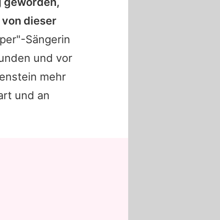
ig geworden,
 von dieser
aper"-Sängerin
reunden und vor
lenstein mehr
art und an