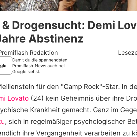
Datenschutzerklärung
 & Drogensucht: Demi Lov
Nutzungsbedingungen
 Jahre Abstinenz
Utiq verwalten
Promiflash Redaktion
Leseze
Damit du die spannendsten
Promiflash-News auch bei
Google siehst.
Meilienstein für den "Camp Rock"-Star! In de
mi Lovato
(24) kein Geheimnis über ihre D
sychische Krankheit gemacht. Ganz im Gege
zu
, sich in regelmäßiger psychologischer B
ndlich ihre Vergangenheit verarbeiten zu k