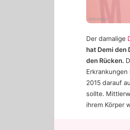
Getty Images
Der damalige
hat
Demi
den 
den Rücken.
D
Erkrankungen h
2015 darauf a
sollte. Mittle
ihrem Körper w