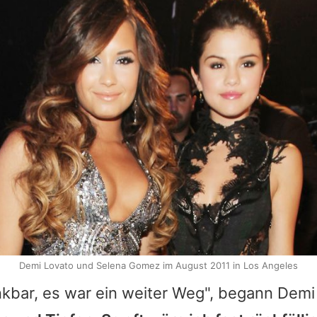
Demi Lovato und Selena Gomez im August 2011 in Los Angeles
nkbar, es war ein weiter Weg", begann
Demi