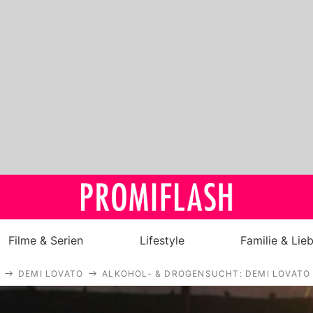
Filme & Serien
Lifestyle
Familie & Lie
DEMI LOVATO
ALKOHOL- & DROGENSUCHT: DEMI LOVATO 
Royals
Stars