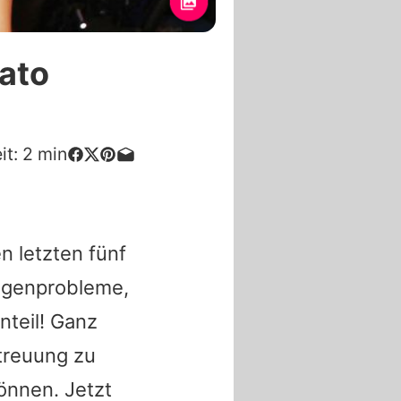
ato
it:
2
min
n letzten fünf
rogenprobleme,
nteil! Ganz
etreuung zu
önnen. Jetzt