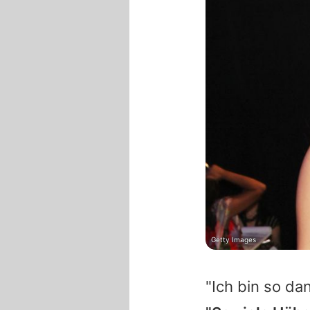
Getty Images
"Ich bin so da