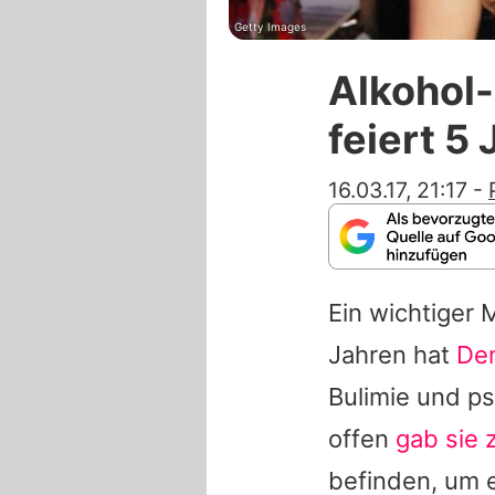
Getty Images
Alkohol-
feiert 5
16.03.17, 21:17
-
Ein wichtiger 
Jahren hat
De
Bulimie und p
offen
gab sie 
befinden, um e