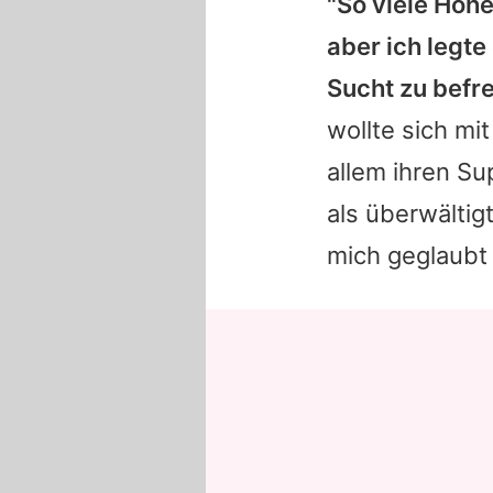
"So viele Höhe
aber ich legte
Sucht zu befre
wollte sich mi
allem ihren S
als überwältig
mich geglaubt 