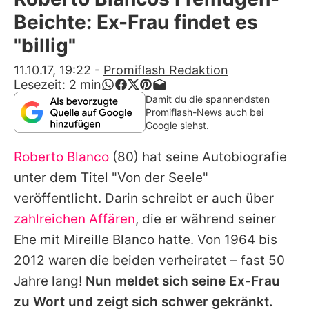
Alle Themen auf Promiflash
Beichte: Ex-Frau findet es
Jobs
"billig"
App runterladen
11.10.17, 19:22
-
Promiflash Redaktion
Lesezeit:
2
min
Team
Damit du die spannendsten
Promiflash-News auch bei
Redaktionelle Richtlinien
Google siehst.
Roberto Blanco
(80) hat seine Autobiografie
Impressum
unter dem Titel "Von der Seele"
Datenschutzerklärung
veröffentlicht. Darin schreibt er auch über
Nutzungsbedingungen
zahlreichen Affären
, die er während seiner
Ehe mit
Mireille Blanco
hatte. Von 1964 bis
Utiq verwalten
2012 waren die beiden verheiratet – fast 50
Jahre lang!
Nun meldet sich seine Ex-Frau
zu Wort und zeigt sich schwer gekränkt.