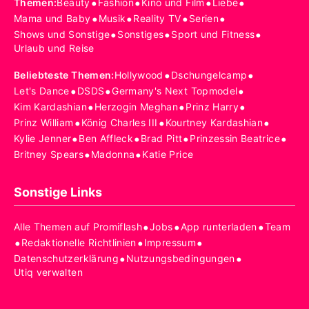
•
•
•
•
Themen
:
Beauty
Fashion
Kino und Film
Liebe
•
•
•
•
Mama und Baby
Musik
Reality TV
Serien
•
•
•
Shows und Sonstige
Sonstiges
Sport und Fitness
Urlaub und Reise
•
•
Beliebteste Themen
:
Hollywood
Dschungelcamp
•
•
•
Let's Dance
DSDS
Germany's Next Topmodel
•
•
•
Kim Kardashian
Herzogin Meghan
Prinz Harry
•
•
•
Prinz William
König Charles III
Kourtney Kardashian
•
•
•
•
Kylie Jenner
Ben Affleck
Brad Pitt
Prinzessin Beatrice
•
•
Britney Spears
Madonna
Katie Price
Sonstige Links
•
•
•
Alle Themen auf Promiflash
Jobs
App runterladen
Team
•
•
•
Redaktionelle Richtlinien
Impressum
•
•
Datenschutzerklärung
Nutzungsbedingungen
Utiq verwalten