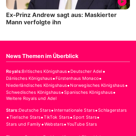
Ex-Prinz Andrew sagt aus: Maskierter
Mann verfolgte ihn
News Themen im Überblick
•
•
Royals
:
Britisches Königshaus
Deutscher Adel
•
•
Dänisches Königshaus
Fürstenhaus Monaco
•
•
Niederländisches Königshaus
Norwegisches Königshaus
•
•
Schwedisches Königshaus
Spanisches Königshaus
Weitere Royals und Adel
•
•
Stars
:
Deutsche Stars
Internationale Stars
Schlagerstars
•
•
•
•
Tierische Stars
TikTok Stars
Sport Stars
•
•
Stars und Family
Webstars
YouTube Stars