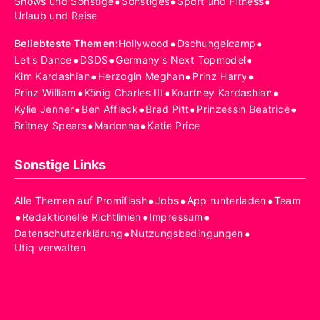
•
•
•
Shows und Sonstige
Sonstiges
Sport und Fitness
Urlaub und Reise
•
•
Beliebteste Themen
:
Hollywood
Dschungelcamp
•
•
•
Let's Dance
DSDS
Germany's Next Topmodel
•
•
•
Kim Kardashian
Herzogin Meghan
Prinz Harry
•
•
•
Prinz William
König Charles III
Kourtney Kardashian
•
•
•
•
Kylie Jenner
Ben Affleck
Brad Pitt
Prinzessin Beatrice
•
•
Britney Spears
Madonna
Katie Price
Sonstige Links
•
•
•
Alle Themen auf Promiflash
Jobs
App runterladen
Team
•
•
•
Redaktionelle Richtlinien
Impressum
•
•
Datenschutzerklärung
Nutzungsbedingungen
Utiq verwalten