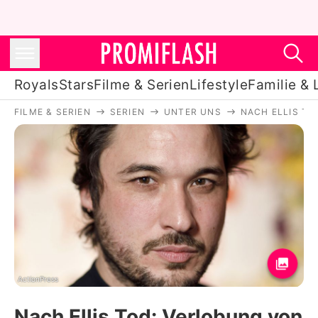
Royals
Stars
Filme & Serien
Lifestyle
Familie & 
FILME & SERIEN
SERIEN
UNTER UNS
NACH ELLIS TO
Royals
Stars
Filme & Serien
Lifestyle
Familie & Liebe
Promiflash Exklusiv
ActionPress
Nach Ellis Tod: Verlobung von