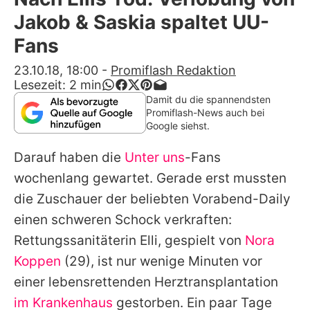
Alle Themen auf Promiflash
Jakob & Saskia spaltet UU-
Jobs
Fans
App runterladen
23.10.18, 18:00
-
Promiflash Redaktion
Lesezeit:
2
min
Team
Damit du die spannendsten
Promiflash-News auch bei
Redaktionelle Richtlinien
Google siehst.
Darauf haben die
Unter uns
-Fans
Impressum
wochenlang gewartet. Gerade erst mussten
Datenschutzerklärung
die Zuschauer der beliebten Vorabend-Daily
Nutzungsbedingungen
einen schweren Schock verkraften:
Rettungssanitäterin Elli, gespielt von
Nora
Utiq verwalten
Koppen
(29), ist nur wenige Minuten vor
einer lebensrettenden Herztransplantation
im Krankenhaus
gestorben. Ein paar Tage