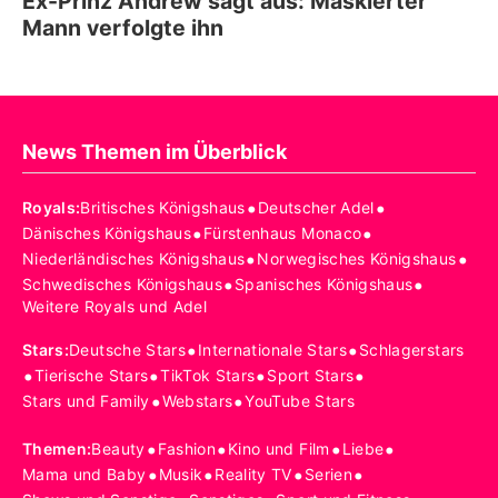
Ex-Prinz Andrew sagt aus: Maskierter
Mann verfolgte ihn
News Themen im Überblick
•
•
Royals
:
Britisches Königshaus
Deutscher Adel
•
•
Dänisches Königshaus
Fürstenhaus Monaco
•
•
Niederländisches Königshaus
Norwegisches Königshaus
•
•
Schwedisches Königshaus
Spanisches Königshaus
Weitere Royals und Adel
•
•
Stars
:
Deutsche Stars
Internationale Stars
Schlagerstars
•
•
•
•
Tierische Stars
TikTok Stars
Sport Stars
•
•
Stars und Family
Webstars
YouTube Stars
•
•
•
•
Themen
:
Beauty
Fashion
Kino und Film
Liebe
•
•
•
•
Mama und Baby
Musik
Reality TV
Serien