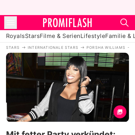
Royals
Stars
Filme & Serien
Lifestyle
Familie & 
STARS
INTERNATIONALE STARS
PORSHA WILLIAMS
Royals
Stars
Filme & Serien
Lifestyle
Familie & Liebe
Promiflash Exklusiv
Getty Images
Mit fetter Party verkündet: