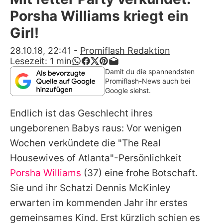
Alle Themen auf Promiflash
Porsha Williams kriegt ein
Jobs
Girl!
App runterladen
28.10.18, 22:41
-
Promiflash Redaktion
Lesezeit:
1
min
Team
Damit du die spannendsten
Promiflash-News auch bei
Redaktionelle Richtlinien
Google siehst.
Endlich ist das Geschlecht ihres
Impressum
ungeborenen Babys raus: Vor wenigen
Datenschutzerklärung
Wochen verkündete die "The Real
Nutzungsbedingungen
Housewives of Atlanta"-Persönlichkeit
Porsha Williams
(37) eine frohe Botschaft.
Utiq verwalten
Sie und ihr Schatzi Dennis McKinley
erwarten im kommenden Jahr ihr erstes
gemeinsames Kind. Erst kürzlich schien es