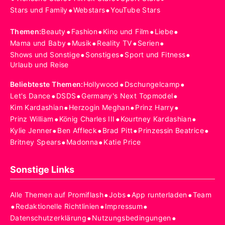
•
•
Stars und Family
Webstars
YouTube Stars
•
•
•
•
Themen
:
Beauty
Fashion
Kino und Film
Liebe
•
•
•
•
Mama und Baby
Musik
Reality TV
Serien
•
•
•
Shows und Sonstige
Sonstiges
Sport und Fitness
Urlaub und Reise
•
•
Beliebteste Themen
:
Hollywood
Dschungelcamp
•
•
•
Let's Dance
DSDS
Germany's Next Topmodel
•
•
•
Kim Kardashian
Herzogin Meghan
Prinz Harry
•
•
•
Prinz William
König Charles III
Kourtney Kardashian
•
•
•
•
Kylie Jenner
Ben Affleck
Brad Pitt
Prinzessin Beatrice
•
•
Britney Spears
Madonna
Katie Price
Sonstige Links
•
•
•
Alle Themen auf Promiflash
Jobs
App runterladen
Team
•
•
•
Redaktionelle Richtlinien
Impressum
•
•
Datenschutzerklärung
Nutzungsbedingungen