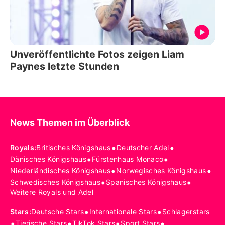
Unveröffentlichte Fotos zeigen Liam
Paynes letzte Stunden
News Themen im Überblick
•
•
Royals
:
Britisches Königshaus
Deutscher Adel
•
•
Dänisches Königshaus
Fürstenhaus Monaco
•
•
Niederländisches Königshaus
Norwegisches Königshaus
•
•
Schwedisches Königshaus
Spanisches Königshaus
Weitere Royals und Adel
•
•
Stars
:
Deutsche Stars
Internationale Stars
Schlagerstars
•
•
•
•
Tierische Stars
TikTok Stars
Sport Stars