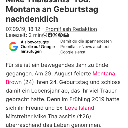
Alle Themen auf Promiflash
Montana an Geburtstag
Jobs
nachdenklich
App runterladen
07.09.19, 18:12
-
Promiflash Redaktion
Lesezeit:
2
min
Team
Damit du die spannendsten
Promiflash-News auch bei
Redaktionelle Richtlinien
Google siehst.
Für sie ist ein bewegendes Jahr zu Ende
Impressum
gegangen. Am 29. August feierte
Montana
Datenschutzerklärung
Brown
(24) ihren 24. Geburtstag und schloss
Nutzungsbedingungen
damit ein Lebensjahr ab, das ihr viel Trauer
gebracht hatte. Denn im Frühling 2019 hatte
Utiq verwalten
sich ihr Freund und Ex-
Love Island
-
Mitstreiter
Mike Thalassitis
(†26)
überraschend das Leben genommen.