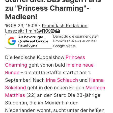
Alle Themen auf Promiflash
zu "Princess Charming"-
Jobs
Madleen!
App runterladen
16.08.23, 15:06
-
Promiflash Redaktion
Lesezeit:
1
min
Team
Damit du die spannendsten
Promiflash-News auch bei
Redaktionelle Richtlinien
Google siehst.
Die lesbische Kuppelshow
Princess
Impressum
Charming
geht schon bald
in eine neue
Datenschutzerklärung
Runde
– die dritte Staffel startet am 1.
Nutzungsbedingungen
September! Nach
Irina Schlauch
und
Hanna
Sökeland
geht in den neuen Folgen
Madleen
Utiq verwalten
Matthias
(22) an den Start: Die 23-jährige
Studentin, die im Moment in den
Niederlanden wohnt, sucht unter der heißen