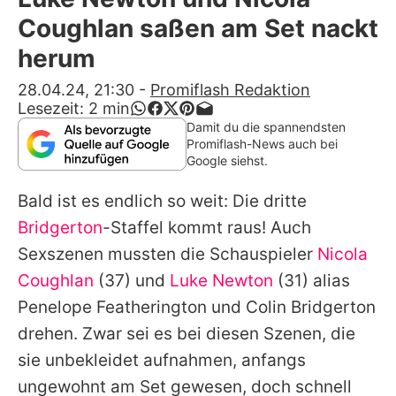
Alle Themen auf Promiflash
Coughlan saßen am Set nackt
Jobs
herum
App runterladen
28.04.24, 21:30
-
Promiflash Redaktion
Lesezeit:
2
min
Team
Damit du die spannendsten
Promiflash-News auch bei
Redaktionelle Richtlinien
Google siehst.
Bald ist es endlich so weit: Die dritte
Impressum
Bridgerton
-Staffel kommt raus! Auch
Datenschutzerklärung
Sexszenen mussten die Schauspieler
Nicola
Nutzungsbedingungen
Coughlan
(37) und
Luke Newton
(31) alias
Penelope Featherington und Colin
Bridgerton
Utiq verwalten
drehen. Zwar sei es bei diesen Szenen, die
sie unbekleidet aufnahmen, anfangs
ungewohnt am Set gewesen, doch schnell