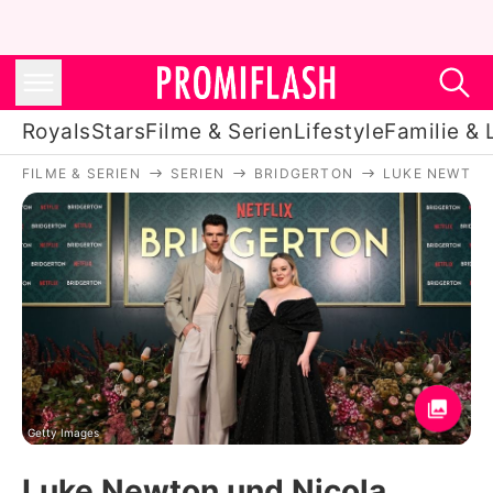
Royals
Stars
Filme & Serien
Lifestyle
Familie & 
FILME & SERIEN
SERIEN
BRIDGERTON
LUKE NEWTON
Royals
Stars
Filme & Serien
Lifestyle
Familie & Liebe
Promiflash Exklusiv
Getty Images
Luke Newton und Nicola