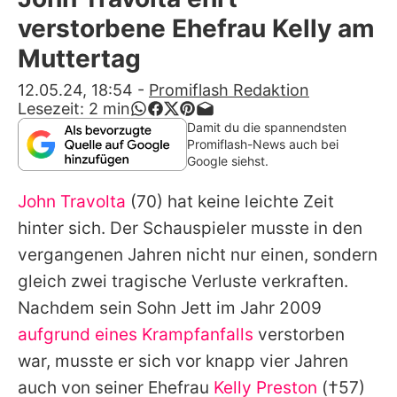
Alle Themen auf Promiflash
verstorbene Ehefrau Kelly am
Jobs
Muttertag
App runterladen
12.05.24, 18:54
-
Promiflash Redaktion
Lesezeit:
2
min
Team
Damit du die spannendsten
Promiflash-News auch bei
Redaktionelle Richtlinien
Google siehst.
John Travolta
(70) hat keine leichte Zeit
Impressum
hinter sich. Der Schauspieler musste in den
Datenschutzerklärung
vergangenen Jahren nicht nur einen, sondern
Nutzungsbedingungen
gleich zwei tragische Verluste verkraften.
Nachdem sein Sohn Jett im Jahr 2009
Utiq verwalten
aufgrund eines Krampfanfalls
verstorben
war, musste er sich vor knapp vier Jahren
auch von seiner Ehefrau
Kelly Preston
(†57)