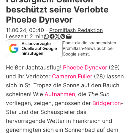
Alle Themen auf Promiflash
beschützt seine Verlobte
Jobs
Phoebe Dynevor
App runterladen
11.06.24, 00:40
-
Promiflash Redaktion
Lesezeit:
2
min
Team
Damit du die spannendsten
Promiflash-News auch bei
Redaktionelle Richtlinien
Google siehst.
Heißer Jachtausflug!
Phoebe Dynevor
(29)
Impressum
und ihr Verlobter
Cameron Fuller
(28) lassen
Datenschutzerklärung
sich in St. Tropez die Sonne auf den Bauch
Nutzungsbedingungen
scheinen! Wie
Aufnahmen
, die
The Sun
vorliegen, zeigen, genossen der
Bridgerton
-
Utiq verwalten
Star und der Schauspieler das
hervorragende Wetter in Frankreich und
genehmigten sich ein Sonnenbad auf dem