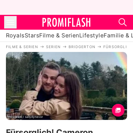
Royals
Stars
Filme & Serien
Lifestyle
Familie & 
FILME & SERIEN
SERIEN
BRIDGERTON
FÜRSORGLICH
Royals
Stars
Filme & Serien
Lifestyle
Familie & Liebe
Promiflash Exklusiv
Instagram / sallydynevor
Fürsorglich! Cameron