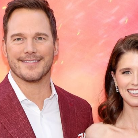
Filme & Serien
Lifestyle
Familie & Liebe
Promiflash Exklusiv
Alle Themen auf Promiflash
Jobs
App runterladen
Team
Redaktionelle Richtlinien
Impressum