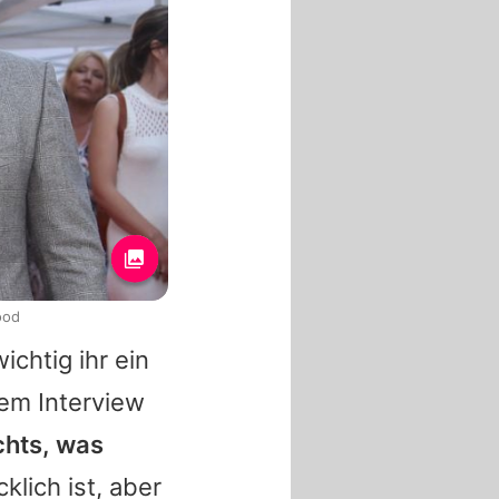
ood
chtig ihr ein
nem Interview
ichts, was
klich ist, aber