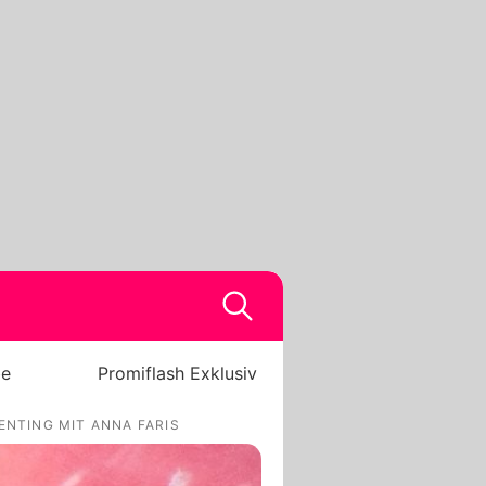
be
Promiflash Exklusiv
ENTING MIT ANNA FARIS