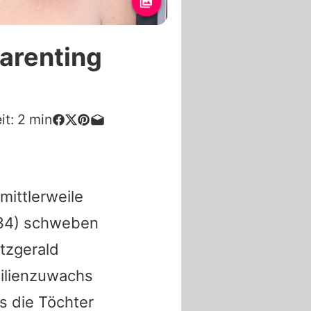
Parenting
it:
2
min
mittlerweile
34) schweben
tzgerald
ilienzuwachs
ts die Töchter