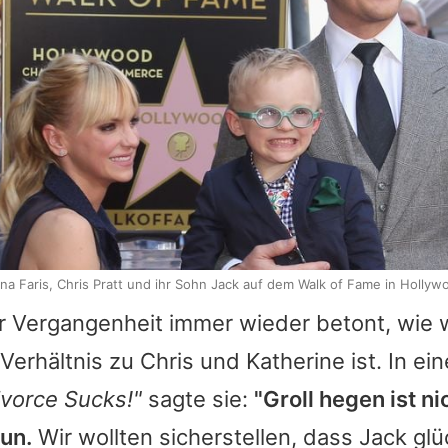
na Faris, Chris Pratt und ihr Sohn Jack auf dem Walk of Fame in Hollyw
r Vergangenheit immer wieder betont, wie wi
Verhältnis zu
Chris
und
Katherine
ist. In ei
vorce Sucks!"
sagte sie:
"Groll hegen ist n
tun.
Wir wollten sicherstellen, dass Jack glüc