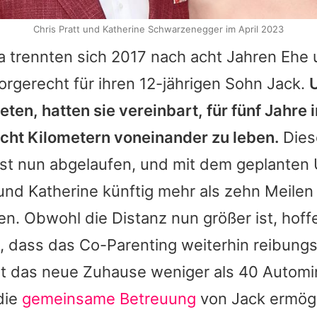
Chris Pratt und Katherine Schwarzenegger im April 2023
a
trennten sich 2017 nach acht Jahren Ehe u
rgerecht für ihren 12-jährigen Sohn Jack.
ieten, hatten sie vereinbart, für fünf Jahre
cht Kilometern voneinander zu leben.
Dies
ist nun abgelaufen, und mit dem geplante
und
Katherine
künftig mehr als zehn Meile
n. Obwohl die Distanz nun größer ist, hoff
en, dass das Co-Parenting weiterhin reibungs
egt das neue Zuhause weniger als 40 Autom
die
gemeinsame Betreuung
von Jack ermögl