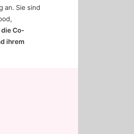
 an. Sie sind
ood,
 die Co-
nd ihrem