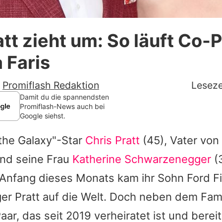
Datenschutzerklärung
att zieht um: So läuft Co-
Nutzungsbedingungen
 Faris
Utiq verwalten
-
Promiflash Redaktion
Leseze
Damit du die spannendsten
Promiflash-News auch bei
Google siehst.
the Galaxy"-Star
Chris Pratt
(45), Vater von 
und seine Frau
Katherine Schwarzenegger
(
 Anfang dieses Monats kam ihr Sohn Ford Fi
r Pratt auf die Welt. Doch neben dem Fam
aar, das seit 2019 verheiratet ist und berei