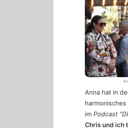
Getty Images
An
Anna
hat in de
harmonisches 
im
Podcast "Di
Chris
und ich 