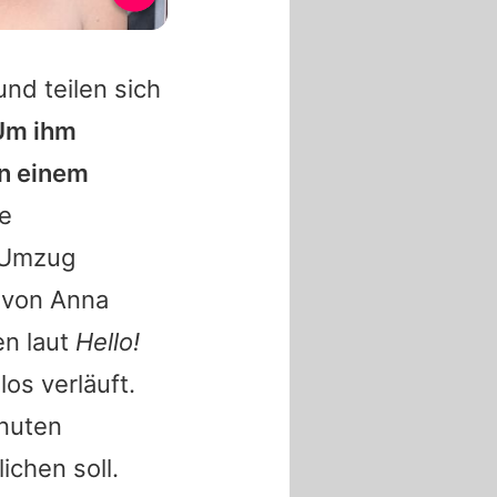
nd teilen sich
Um ihm
 in einem
e
n Umzug
n von
Anna
en laut
Hello!
los verläuft.
inuten
ichen soll.