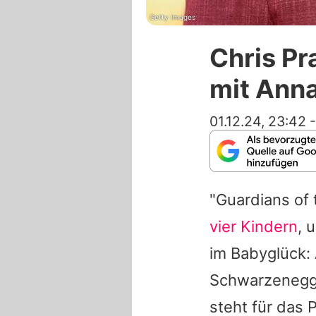
Getty Images
Chris Pr
mit Anna
01.12.24, 23:42
"Guardians of 
vier Kindern
, 
im Babyglück:
Schwarzenegge
steht für das P