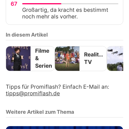
67
Großartig, da kracht es bestimmt
noch mehr als vorher.
In diesem Artikel
Filme
Reality-
&
TV
Serien
Tipps für Promiflash? Einfach E-Mail an:
tipps@promiflash.de
Weitere Artikel zum Thema