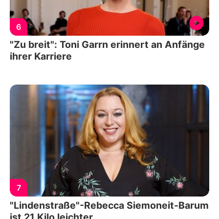
6
"Zu breit": Toni Garrn erinnert an Anfänge
ihrer Karriere
7
"Lindenstraße"-Rebecca Siemoneit-Barum
ist 21 Kilo leichter