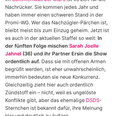
Alle Themen auf Promiflash
Nachrücker. Sie kommen jedes Jahr und
Jobs
haben immer einen schweren Stand in der
Promi-WG. Wer das Nachzügler-Pärchen ist,
App runterladen
bleibt meist bis zum Einzug geheim. Jetzt ist
Team
es auch in der aktuellen Staffel so weit:
In
der fünften Folge mischen
Sarah Joelle
Redaktionelle Richtlinien
Jahnel
(36) und ihr Partner Ersin die Show
Impressum
ordentlich auf.
Dass sie mit offenen Armen
begrüßt werden, ist eher unwahrscheinlich,
Datenschutzerklärung
immerhin bedeuten sie neue Konkurrenz.
Nutzungsbedingungen
Gleichzeitig zieht hier auch ordentlich
Utiq verwalten
Zündstoff ein – nicht, weil es ungelöste
Konflikte gibt, aber das ehemalige
DSDS
-
Sternchen ist bekannt dafür, ihre Meinung
klar und deutlich zu äußern.