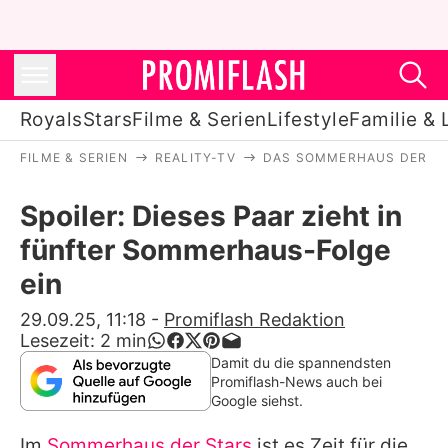
Royals
Stars
Filme & Serien
Lifestyle
Familie & 
FILME & SERIEN
REALITY-TV
DAS SOMMERHAUS DER S
Royals
Spoiler: Dieses Paar zieht in
Stars
fünfter Sommerhaus-Folge
Filme & Serien
ein
Lifestyle
29.09.25, 11:18
-
Promiflash Redaktion
Lesezeit:
2
min
Familie & Liebe
Damit du die spannendsten
Promiflash-News auch bei
Promiflash Exklusiv
Google siehst.
Im
Sommerhaus der Stars
ist es Zeit für die