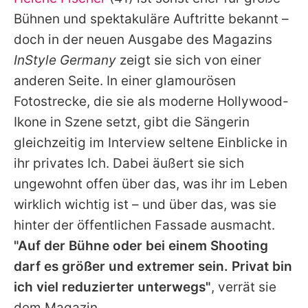
Alle Themen auf Promiflash
Bühnen und spektakuläre Auftritte bekannt –
Jobs
doch in der neuen Ausgabe des Magazins
InStyle Germany
zeigt sie sich von einer
App runterladen
anderen Seite. In einer glamourösen
Team
Fotostrecke, die sie als moderne Hollywood-
Ikone in Szene setzt, gibt die Sängerin
Redaktionelle Richtlinien
gleichzeitig im Interview seltene Einblicke in
Impressum
ihr privates Ich. Dabei äußert sie sich
ungewohnt offen über das, was ihr im Leben
Datenschutzerklärung
wirklich wichtig ist – und über das, was sie
Nutzungsbedingungen
hinter der öffentlichen Fassade ausmacht.
Utiq verwalten
"Auf der Bühne oder bei einem Shooting
darf es größer und extremer sein. Privat bin
ich viel reduzierter unterwegs"
, verrät sie
dem Magazin.