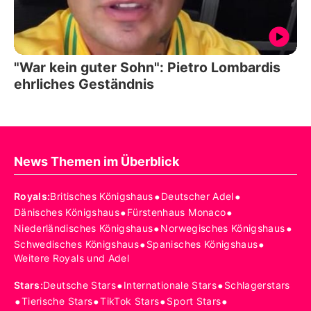
"War kein guter Sohn": Pietro Lombardis
ehrliches Geständnis
News Themen im Überblick
•
•
Royals
:
Britisches Königshaus
Deutscher Adel
•
•
Dänisches Königshaus
Fürstenhaus Monaco
•
•
Niederländisches Königshaus
Norwegisches Königshaus
•
•
Schwedisches Königshaus
Spanisches Königshaus
Weitere Royals und Adel
•
•
Stars
:
Deutsche Stars
Internationale Stars
Schlagerstars
•
•
•
•
Tierische Stars
TikTok Stars
Sport Stars