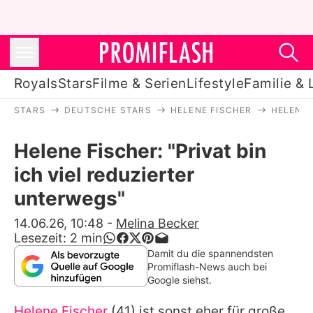
Royals
Stars
Filme & Serien
Lifestyle
Familie & 
STARS
DEUTSCHE STARS
HELENE FISCHER
HELENE 
Royals
Helene Fischer: "Privat bin
Stars
ich viel reduzierter
Filme & Serien
unterwegs"
Lifestyle
14.06.26, 10:48
-
Melina Becker
Lesezeit:
2
min
Familie & Liebe
Damit du die spannendsten
Promiflash-News auch bei
Promiflash Exklusiv
Google siehst.
Helene Fischer
(41) ist sonst eher für große