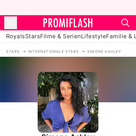
Royals
Stars
Filme & Serien
Lifestyle
Familie & 
STARS
INTERNATIONALE STARS
SIMONE ASHLEY
Royals
Stars
Filme & Serien
Lifestyle
Familie & Liebe
Promiflash Exklusiv