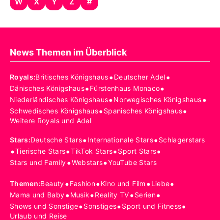
W
X
Y
Z
#
News Themen im Überblick
•
•
Royals
:
Britisches Königshaus
Deutscher Adel
•
•
Dänisches Königshaus
Fürstenhaus Monaco
•
•
Niederländisches Königshaus
Norwegisches Königshaus
•
•
Schwedisches Königshaus
Spanisches Königshaus
Weitere Royals und Adel
•
•
Stars
:
Deutsche Stars
Internationale Stars
Schlagerstars
•
•
•
•
Tierische Stars
TikTok Stars
Sport Stars
•
•
Stars und Family
Webstars
YouTube Stars
•
•
•
•
Themen
:
Beauty
Fashion
Kino und Film
Liebe
•
•
•
•
Mama und Baby
Musik
Reality TV
Serien
•
•
•
Shows und Sonstige
Sonstiges
Sport und Fitness
Urlaub und Reise