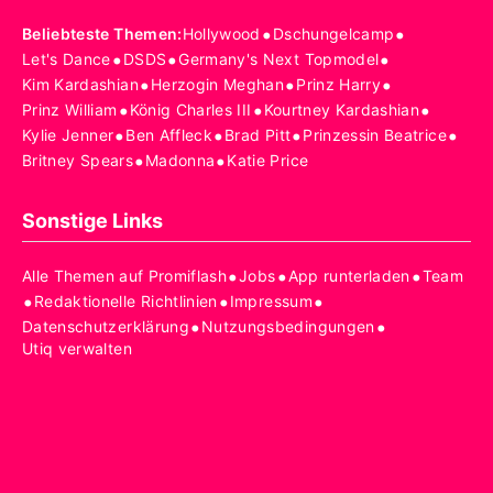
•
•
Beliebteste Themen
:
Hollywood
Dschungelcamp
•
•
•
Let's Dance
DSDS
Germany's Next Topmodel
•
•
•
Kim Kardashian
Herzogin Meghan
Prinz Harry
•
•
•
Prinz William
König Charles III
Kourtney Kardashian
•
•
•
•
Kylie Jenner
Ben Affleck
Brad Pitt
Prinzessin Beatrice
•
•
Britney Spears
Madonna
Katie Price
Sonstige Links
•
•
•
Alle Themen auf Promiflash
Jobs
App runterladen
Team
•
•
•
Redaktionelle Richtlinien
Impressum
•
•
Datenschutzerklärung
Nutzungsbedingungen
Utiq verwalten