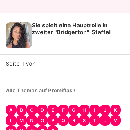
Sie spielt eine Hauptrolle in
zweiter "Bridgerton"-Staffel
Seite 1 von 1
Alle Themen auf Promiflash
A
B
C
D
E
F
G
H
I
J
K
L
M
N
O
P
Q
R
S
T
U
V