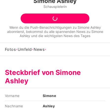
Simone Ashley
Alle Themen auf Promiflash
Schauspielerin
Jobs
App runterladen
Wenn du die Push-Benachrichtigungen zu
Simone Ashley
abonnierst, bekommst du alle spannenden News zu
Simone
Team
Ashley
und die wichtigsten News des Tages
Redaktionelle Richtlinien
Fotos
Umfeld
News
Impressum
Datenschutzerklärung
Steckbrief von Simone
Nutzungsbedingungen
Ashley
Utiq verwalten
Vorname
Simone
Nachname
Ashley