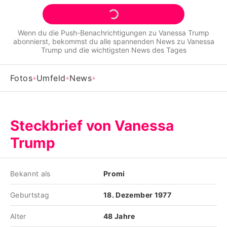
Alle Themen auf Promiflash
Jobs
Wenn du die Push-Benachrichtigungen zu
Vanessa Trump
abonnierst, bekommst du alle spannenden News zu
Vanessa
App runterladen
Trump
und die wichtigsten News des Tages
Team
Fotos
Umfeld
News
Redaktionelle Richtlinien
Impressum
Steckbrief von Vanessa
Datenschutzerklärung
Trump
Nutzungsbedingungen
Bekannt als
Promi
Utiq verwalten
Geburtstag
18. Dezember 1977
Alter
48 Jahre