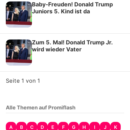
Baby-Freuden! Donald Trump
Juniors 5. Kind ist da
Zum 5. Mal! Donald Trump Jr.
wird wieder Vater
Seite 1 von 1
Alle Themen auf Promiflash
A
B
C
D
E
F
G
H
I
J
K