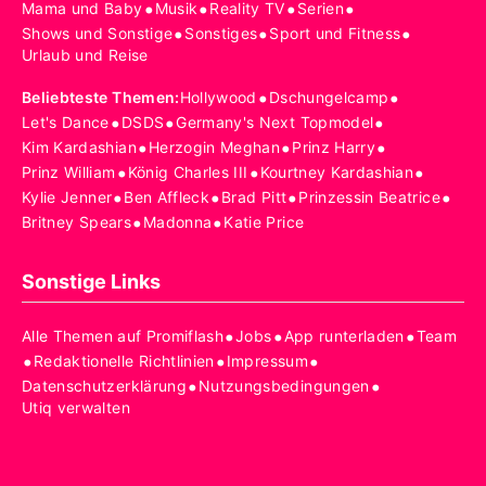
•
•
•
•
Mama und Baby
Musik
Reality TV
Serien
•
•
•
Shows und Sonstige
Sonstiges
Sport und Fitness
Urlaub und Reise
•
•
Beliebteste Themen
:
Hollywood
Dschungelcamp
•
•
•
Let's Dance
DSDS
Germany's Next Topmodel
•
•
•
Kim Kardashian
Herzogin Meghan
Prinz Harry
•
•
•
Prinz William
König Charles III
Kourtney Kardashian
•
•
•
•
Kylie Jenner
Ben Affleck
Brad Pitt
Prinzessin Beatrice
•
•
Britney Spears
Madonna
Katie Price
Sonstige Links
•
•
•
Alle Themen auf Promiflash
Jobs
App runterladen
Team
•
•
•
Redaktionelle Richtlinien
Impressum
•
•
Datenschutzerklärung
Nutzungsbedingungen
Utiq verwalten