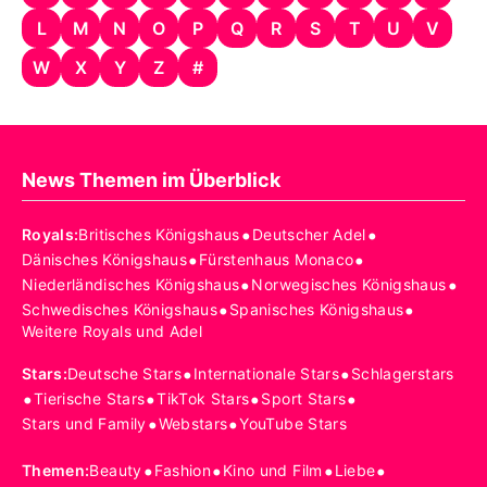
L
M
N
O
P
Q
R
S
T
U
V
W
X
Y
Z
#
News Themen im Überblick
•
•
Royals
:
Britisches Königshaus
Deutscher Adel
•
•
Dänisches Königshaus
Fürstenhaus Monaco
•
•
Niederländisches Königshaus
Norwegisches Königshaus
•
•
Schwedisches Königshaus
Spanisches Königshaus
Weitere Royals und Adel
•
•
Stars
:
Deutsche Stars
Internationale Stars
Schlagerstars
•
•
•
•
Tierische Stars
TikTok Stars
Sport Stars
•
•
Stars und Family
Webstars
YouTube Stars
•
•
•
•
Themen
:
Beauty
Fashion
Kino und Film
Liebe