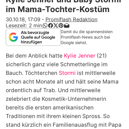
Alle Themen auf Promiflash
im Mama-Tochter-Kostüm
Jobs
30.10.18, 17:09
-
Promiflash Redaktion
Lesezeit:
2
min
App runterladen
Damit du die spannendsten
Promiflash-News auch bei
Team
Google siehst.
Redaktionelle Richtlinien
Bei dem Anblick hatte
Kylie Jenner
(21)
sicherlich ganz viele Schmetterlinge im
Impressum
Bauch. Töchterchen
Stormi
ist mittlerweile
Datenschutzerklärung
schon acht Monate alt und hält seine Mama
ordentlich auf Trab. Und mittlerweile
Nutzungsbedingungen
zelebriert die Kosmetik-Unternehmerin
Utiq verwalten
bereits die ersten amerikanischen
Traditionen mit ihrem kleinen Spross. So
stand kürzlich ein Familienauasflug mit Papa