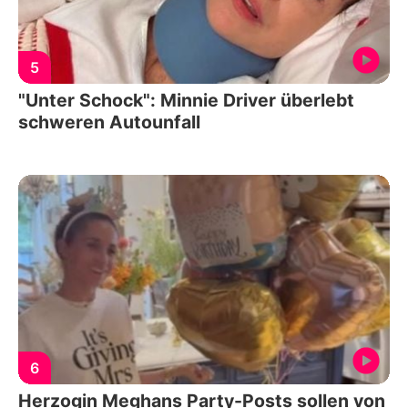
5
"Unter Schock": Minnie Driver überlebt
schweren Autounfall
6
Herzogin Meghans Party-Posts sollen von