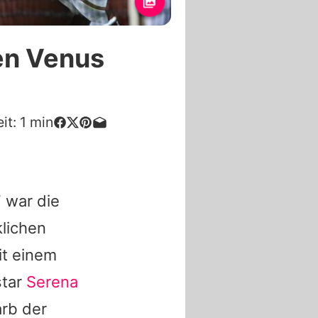
en Venus
it:
1
min
 war die
klichen
it einem
star
Serena
arb der