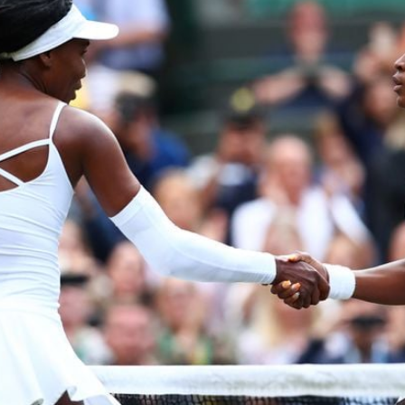
Filme & Serien
Lifestyle
Familie & Liebe
Promiflash Exklusiv
Alle Themen auf Promiflash
Jobs
App runterladen
Team
Redaktionelle Richtlinien
Impressum