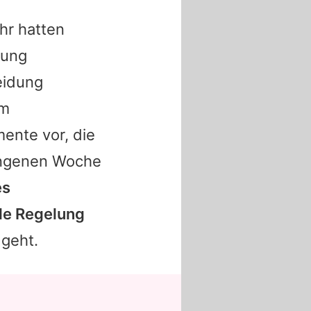
hr hatten
zung
eidung
em
ente vor, die
gangenen Woche
es
lle Regelung
geht.