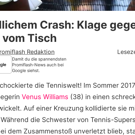
Datenschutzerklärung
dlichem Crash: Klage geg
Nutzungsbedingungen
 vom Tisch
Utiq verwalten
romiflash Redaktion
Leseze
Damit du die spannendsten
Promiflash-News auch bei
Google siehst.
schockierte die Tenniswelt! Im Sommer 2017
iegerin
Venus Williams
(38) in einen schrec
wickelt. Auf einer Kreuzung kollidierte sie m
 Während die Schwester von Tennis-Super
ei dem Zusammenstoß unverletzt blieb, st