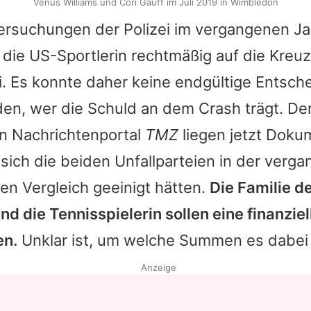
Venus Williams und Cori Gauff im Juli 2019 in Wimbledon
ersuchungen der Polizei im vergangenen Ja
 die US-Sportlerin rechtmäßig auf die Kreu
i. Es konnte daher keine endgültige Entsch
den, wer die Schuld an dem Crash trägt. D
n Nachrichtenportal
TMZ
liegen jetzt Dokum
 sich die beiden Unfallparteien in der ver
nen Vergleich geeinigt hätten.
Die Familie d
d die Tennisspielerin sollen eine finanzie
en.
Unklar ist, um welche Summen es dabei 
Anzeige