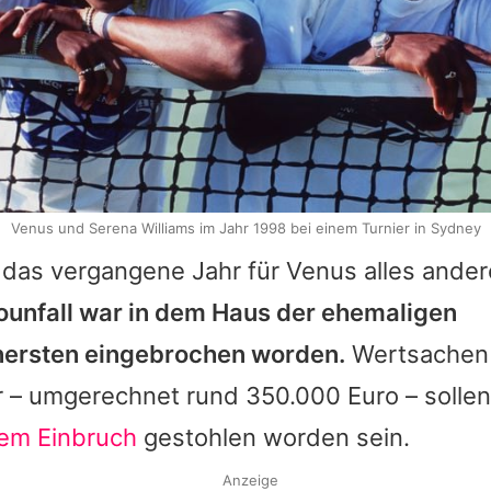
Venus und Serena Williams im Jahr 1998 bei einem Turnier in Sydney
f das vergangene Jahr für
Venus
alles ander
unfall war in dem Haus der ehemaligen
nersten eingebrochen worden.
Wertsachen 
r – umgerechnet rund 350.000 Euro – sollen
em Einbruch
gestohlen worden sein.
Anzeige