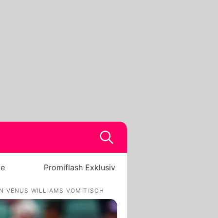
be
Promiflash Exklusiv
N VENUS WILLIAMS VOM TISCH