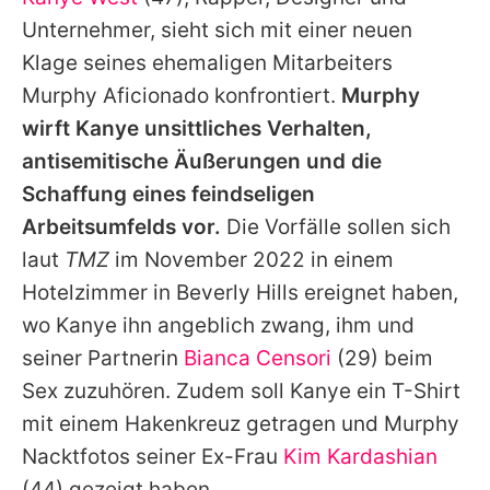
Alle Themen auf Promiflash
Unternehmer, sieht sich mit einer neuen
Jobs
Klage seines ehemaligen Mitarbeiters
Murphy Aficionado konfrontiert.
Murphy
App runterladen
wirft
Kanye
unsittliches Verhalten,
Team
antisemitische Äußerungen und die
Schaffung eines feindseligen
Redaktionelle Richtlinien
Arbeitsumfelds vor.
Die Vorfälle sollen sich
Impressum
laut
TMZ
im November 2022 in einem
Hotelzimmer in Beverly Hills ereignet haben,
Datenschutzerklärung
wo
Kanye
ihn angeblich zwang, ihm und
Nutzungsbedingungen
seiner Partnerin
Bianca Censori
(29) beim
Utiq verwalten
Sex zuzuhören. Zudem soll
Kanye
ein T-Shirt
mit einem Hakenkreuz getragen und Murphy
Nacktfotos seiner Ex-Frau
Kim Kardashian
(44) gezeigt haben.