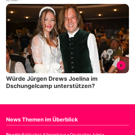
Würde Jürgen Drews Joelina im
Dschungelcamp unterstützen?
News Themen im Überblick
•
•
Royals
:
Britisches Königshaus
Deutscher Adel