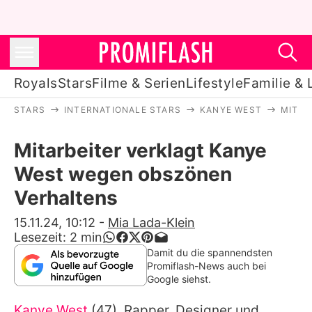
Royals
Stars
Filme & Serien
Lifestyle
Familie & 
STARS
INTERNATIONALE STARS
KANYE WEST
MITAR
Royals
Mitarbeiter verklagt Kanye
Stars
West wegen obszönen
Filme & Serien
Verhaltens
Lifestyle
15.11.24, 10:12
-
Mia Lada-Klein
Lesezeit:
2
min
Familie & Liebe
Damit du die spannendsten
Promiflash-News auch bei
Promiflash Exklusiv
Google siehst.
Kanye West
(47), Rapper, Designer und