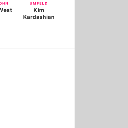
SOHN
UMFELD
West
Kim
Kardashian