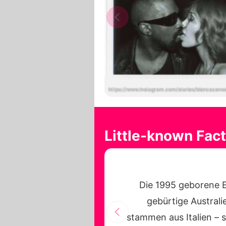
https://www.instagram.com/stories/biancacen
Little-known Fac
Die 1995 geborene E
gebürtige Australi
stammen aus Italien – 