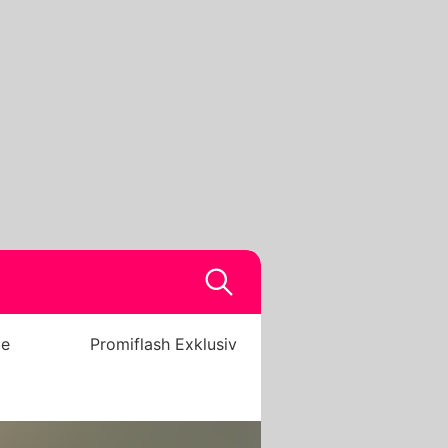
be
Promiflash Exklusiv