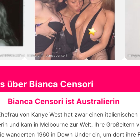
sori/3956389671490206465/
Instagram / biancacensori
Instagra
ts über Bianca Censori
Bianca Censori ist Australierin
hefrau von Kanye West hat zwar einen italienischen 
erin und kam in Melbourne zur Welt. Ihre Großeltern vä
sie wanderten 1960 in Down Under ein, um dort ihre 