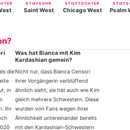
CHTER
STIEFSOHN
STIEFTOCHTER
STIEF
West
Saint West
Chicago West
Psalm 
on?
ri
Was hat Bianca mit Kim
Kardashian gemein?
als die
Nicht nur, dass Bianca Censori
eite
ihrer Vorgängerin verblüffend
t, in
ähnlich sieht, sie hat auch wie Kim
em
gleich mehrere Schwestern. Diese
. Ihr
wurden von Fans wegen ihrer
och
Ähnlichkeit untereinander bereits
 2020
mit den Kardashian-Schwestern