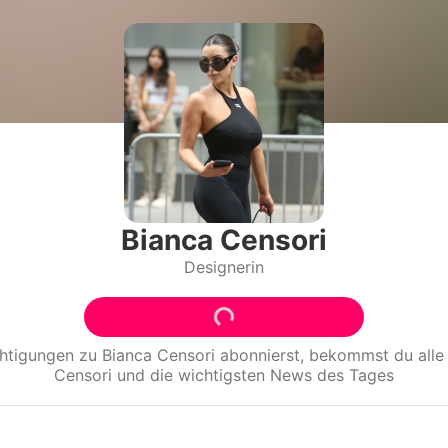
Filme & Serien
Lifestyle
Familie & Liebe
Promiflash Exklusiv
Alle Themen auf Promiflash
Bianca Censori
Designerin
Jobs
App runterladen
Team
chtigungen zu
Bianca Censori
abonnierst, bekommst du all
Censori
und die wichtigsten News des Tages
Redaktionelle Richtlinien
Impressum