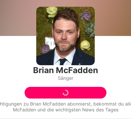
Filme & Serien
Lifestyle
Familie & Liebe
Promiflash Exklusiv
Alle Themen auf Promiflash
Brian McFadden
Sänger
Jobs
App runterladen
Team
chtigungen zu
Brian McFadden
abonnierst, bekommst du al
McFadden
und die wichtigsten News des Tages
Redaktionelle Richtlinien
Impressum