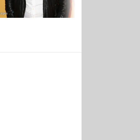
mages
Instagram / brianmcfadden123