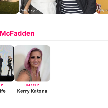
Getty Images
Getty I
n McFadden
LD
UMFELD
ife
Kerry Katona