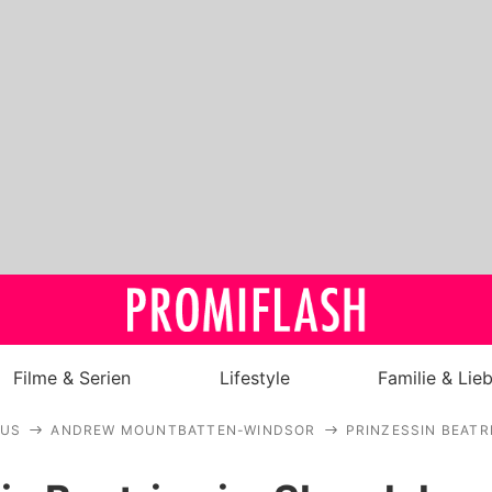
Filme & Serien
Lifestyle
Familie & Lie
AUS
ANDREW MOUNTBATTEN-WINDSOR
PRINZESSIN BEATR
Royals
Stars