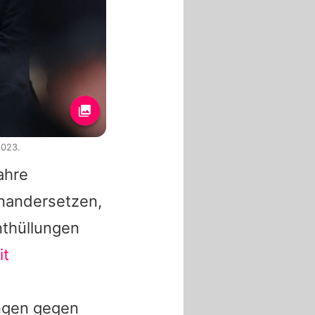
2023.
ahre
einandersetzen,
nthüllungen
it
ungen gegen