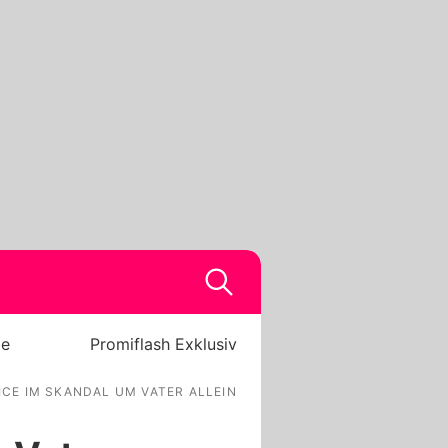
be
Promiflash Exklusiv
ICE IM SKANDAL UM VATER ALLEIN GELASSEN