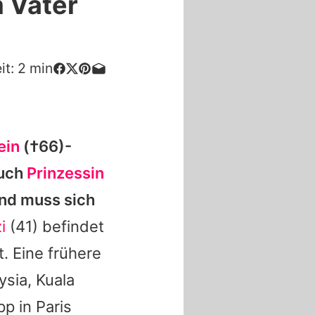
m Vater
it:
2
min
ein
(†66)-
auch
Prinzessin
und muss sich
i
(41) befindet
. Eine frühere
ysia, Kuala
p in Paris