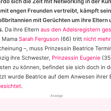
do sich die Zeit mit Networking in der Ku
it engen Freunden vertreibt, kämpft sein
oßbritannien mit Gerüchten um ihre Eltern u
s.
Da ihre Eltern
aus den Adelsregistern ges
ch Mama
Sarah Ferguson
(66) tritt
nicht mehr
cheinung –, muss Prinzessin Beatrice Termin
nzig ihre Schwester,
Prinzessin Eugenie
(35)
leisten zu können, befindet sie sich doch in 
etzt wurde Beatrice auf dem Anwesen ihrer E
esichtet
.
Anzeige