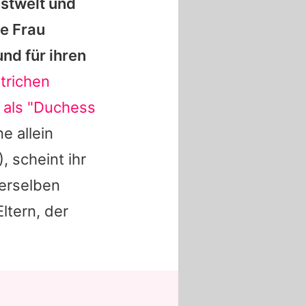
nstwelt und
e Frau
nd für ihren
trichen
 als "Duchess
e allein
, scheint ihr
derselben
ltern, der