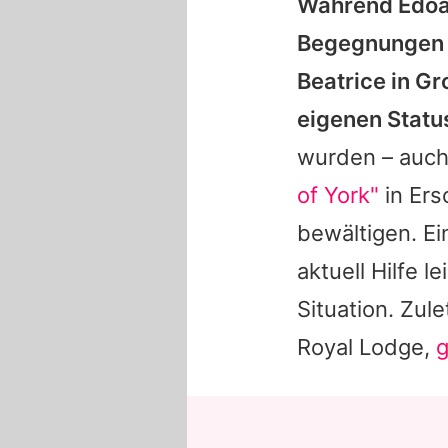
Während Edoar
Begegnungen m
Beatrice in Gr
eigenen Statu
wurden – au
of York"
in Ers
bewältigen. Ei
aktuell Hilfe 
Situation. Zul
Royal Lodge,
g