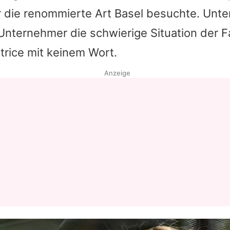
r die renommierte Art Basel besuchte. Unte
Datenschutzerklärung
nternehmer die schwierige Situation der F
Nutzungsbedingungen
trice mit keinem Wort.
Utiq verwalten
Anzeige