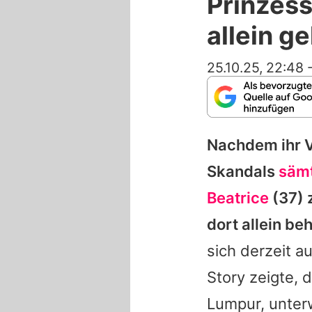
Prinzess
allein g
25.10.25, 22:48
Nachdem ihr V
Skandals
sämt
Beatrice
(37) 
dort allein be
sich derzeit a
Story zeigte, 
Lumpur, unterw