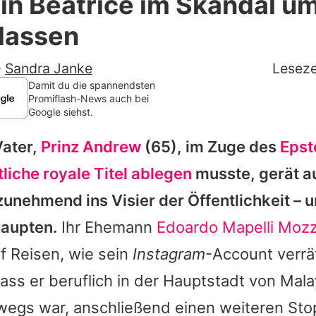
in Beatrice im Skandal u
Filme & Serien
elassen
Lifestyle
-
Sandra Janke
Leseze
Familie & Liebe
Damit du die spannendsten
Promiflash-News auch bei
Google siehst.
Promiflash Exklusiv
ater,
Prinz Andrew
(65), im Zuge des
Epst
Alle Themen auf Promiflash
liche royale Titel ablegen
musste, gerät 
Jobs
zunehmend ins Visier der Öffentlichkeit – 
App runterladen
haupten.
Ihr Ehemann
Edoardo Mapelli Mozz
Team
uf Reisen, wie sein
Instagram
-Account verrät
dass er beruflich in der Hauptstadt von Mala
Redaktionelle Richtlinien
egs war, anschließend einen weiteren Stop
Impressum