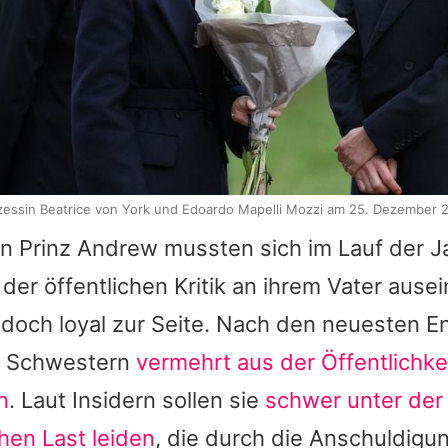
zessin Beatrice von York und Edoardo Mapelli Mozzi am 25. Dezember 
on Prinz Andrew mussten sich im Lauf der J
 der öffentlichen Kritik an ihrem Vater aus
edoch loyal zur Seite. Nach den neuesten E
e Schwestern
vermehrt aus der Öffentlichke
n
. Laut Insidern sollen sie
schwer unter der
chen Last leiden
, die durch die Anschuldig