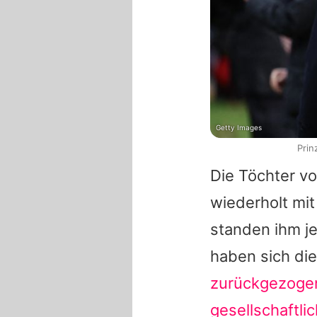
Getty Images
Prin
Die Töchter v
wiederholt mit
standen ihm j
haben sich di
zurückgezoge
gesellschaftli