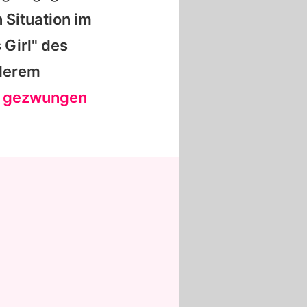
 Situation im
 Girl" des
nderem
ew gezwungen