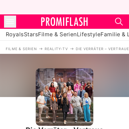
Royals
Stars
Filme & Serien
Lifestyle
Familie & 
FILME & SERIEN
REALITY-TV
DIE VERRÄTER – VERTRAU
Royals
Stars
Filme & Serien
Lifestyle
Familie & Liebe
Promiflash Exklusiv