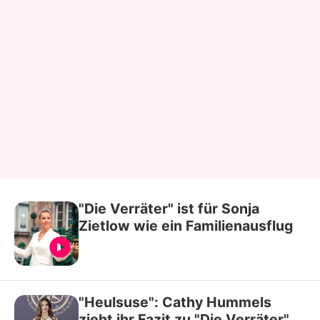
"Die Verräter" ist für Sonja
Zietlow wie ein Familienausflug
"Heulsuse": Cathy Hummels
zieht ihr Fazit zu "Die Verräter"