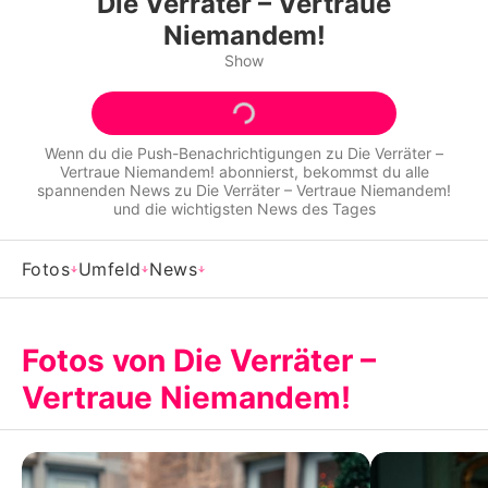
Die Verräter – Vertraue
Alle Themen auf Promiflash
Niemandem!
Jobs
Show
App runterladen
Team
Wenn du die Push-Benachrichtigungen zu
Die Verräter –
Vertraue Niemandem!
abonnierst, bekommst du alle
spannenden News zu
Die Verräter – Vertraue Niemandem!
Redaktionelle Richtlinien
und die wichtigsten News des Tages
Impressum
Fotos
Umfeld
News
Datenschutzerklärung
Nutzungsbedingungen
Fotos von Die Verräter –
Utiq verwalten
Vertraue Niemandem!