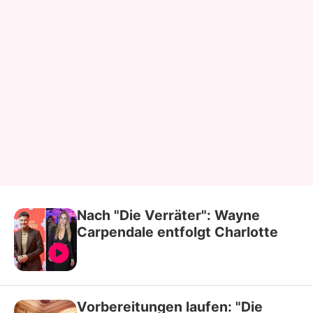
Nach "Die Verräter": Wayne
Carpendale entfolgt Charlotte
Vorbereitungen laufen: "Die