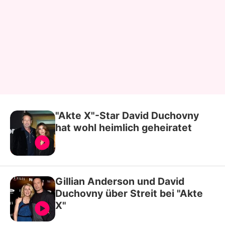
"Akte X"-Star David Duchovny
hat wohl heimlich geheiratet
Gillian Anderson und David
Duchovny über Streit bei "Akte
X"