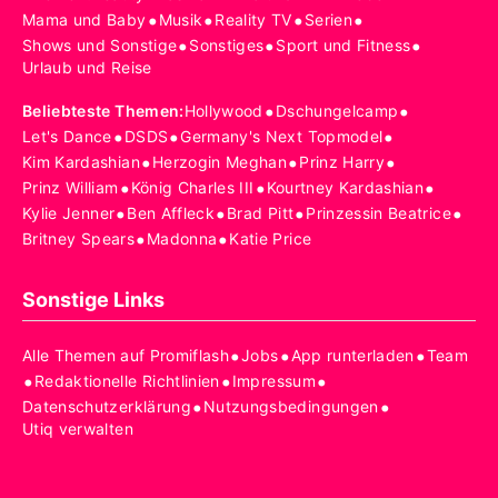
•
•
•
•
Mama und Baby
Musik
Reality TV
Serien
•
•
•
Shows und Sonstige
Sonstiges
Sport und Fitness
Urlaub und Reise
•
•
Beliebteste Themen
:
Hollywood
Dschungelcamp
•
•
•
Let's Dance
DSDS
Germany's Next Topmodel
•
•
•
Kim Kardashian
Herzogin Meghan
Prinz Harry
•
•
•
Prinz William
König Charles III
Kourtney Kardashian
•
•
•
•
Kylie Jenner
Ben Affleck
Brad Pitt
Prinzessin Beatrice
•
•
Britney Spears
Madonna
Katie Price
Sonstige Links
•
•
•
Alle Themen auf Promiflash
Jobs
App runterladen
Team
•
•
•
Redaktionelle Richtlinien
Impressum
•
•
Datenschutzerklärung
Nutzungsbedingungen
Utiq verwalten