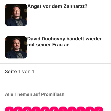
Angst vor dem Zahnarzt?
David Duchovny bändelt wieder
mit seiner Frau an
Seite 1 von 1
Alle Themen auf Promiflash
A
B
C
D
E
F
G
H
I
J
K