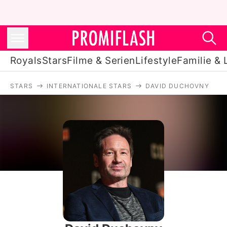
Royals
Stars
Filme & Serien
Lifestyle
Familie & 
STARS
INTERNATIONALE STARS
DAVID DUCHOVNY
Royals
Stars
Filme & Serien
Lifestyle
Familie & Liebe
Promiflash Exklusiv