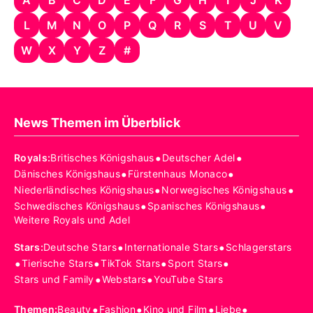
L
M
N
O
P
Q
R
S
T
U
V
W
X
Y
Z
#
News Themen im Überblick
•
•
Royals
:
Britisches Königshaus
Deutscher Adel
•
•
Dänisches Königshaus
Fürstenhaus Monaco
•
•
Niederländisches Königshaus
Norwegisches Königshaus
•
•
Schwedisches Königshaus
Spanisches Königshaus
Weitere Royals und Adel
•
•
Stars
:
Deutsche Stars
Internationale Stars
Schlagerstars
•
•
•
•
Tierische Stars
TikTok Stars
Sport Stars
•
•
Stars und Family
Webstars
YouTube Stars
•
•
•
•
Themen
:
Beauty
Fashion
Kino und Film
Liebe