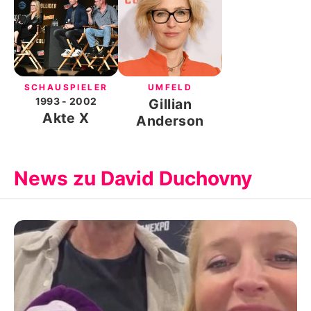
SCHAUSPIELER
UMFELD
1993
- 2002
Gillian
Akte X
Anderson
News zu David Duchovny