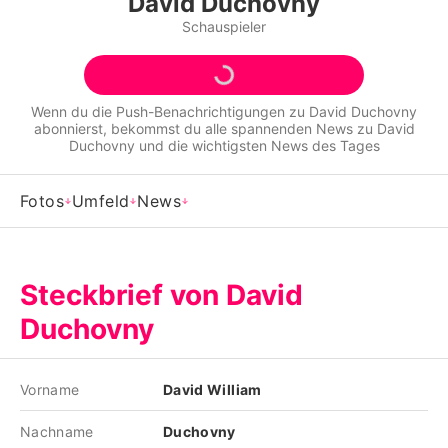
David Duchovny
Alle Themen auf Promiflash
Schauspieler
Jobs
App runterladen
Wenn du die Push-Benachrichtigungen zu
David Duchovny
abonnierst, bekommst du alle spannenden News zu
David
Team
Duchovny
und die wichtigsten News des Tages
Redaktionelle Richtlinien
Fotos
Umfeld
News
Impressum
Datenschutzerklärung
Steckbrief von David
Nutzungsbedingungen
Duchovny
Utiq verwalten
Vorname
David William
Nachname
Duchovny