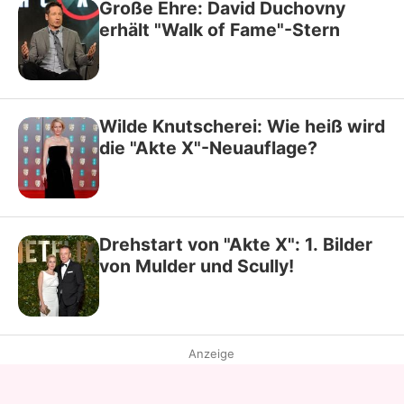
Große Ehre: David Duchovny
erhält "Walk of Fame"-Stern
Wilde Knutscherei: Wie heiß wird
die "Akte X"-Neuauflage?
Drehstart von "Akte X": 1. Bilder
von Mulder und Scully!
Anzeige