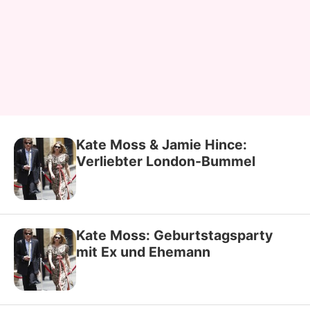
Kate Moss & Jamie Hince:
Verliebter London-Bummel
Kate Moss: Geburtstagsparty
mit Ex und Ehemann