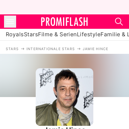
Royals
Stars
Filme & Serien
Lifestyle
Familie & 
STARS
INTERNATIONALE STARS
JAMIE HINCE
Royals
Stars
Filme & Serien
Lifestyle
Familie & Liebe
Promiflash Exklusiv