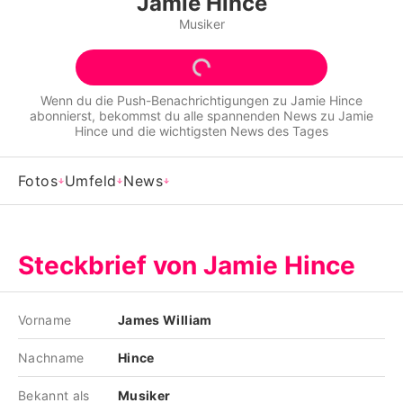
Jamie Hince
Alle Themen auf Promiflash
Musiker
Jobs
App runterladen
Wenn du die Push-Benachrichtigungen zu
Jamie Hince
abonnierst, bekommst du alle spannenden News zu
Jamie
Team
Hince
und die wichtigsten News des Tages
Redaktionelle Richtlinien
Fotos
Umfeld
News
Impressum
Datenschutzerklärung
Steckbrief von Jamie Hince
Nutzungsbedingungen
Utiq verwalten
Vorname
James William
Nachname
Hince
Bekannt als
Musiker