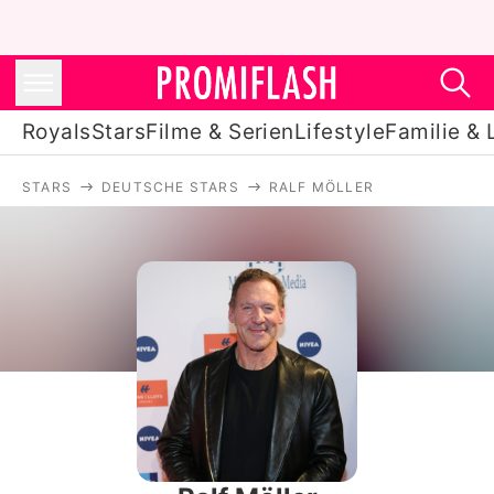
Royals
Stars
Filme & Serien
Lifestyle
Familie & 
STARS
DEUTSCHE STARS
RALF MÖLLER
Royals
Stars
Filme & Serien
Lifestyle
Familie & Liebe
Promiflash Exklusiv