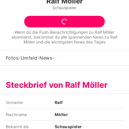
Ralf Möller
Alle Themen auf Promiflash
Schauspieler
Jobs
App runterladen
Wenn du die Push-Benachrichtigungen zu
Ralf Möller
abonnierst, bekommst du alle spannenden News zu
Ralf
Team
Möller
und die wichtigsten News des Tages
Redaktionelle Richtlinien
Fotos
Umfeld
News
Impressum
Datenschutzerklärung
Steckbrief von Ralf Möller
Nutzungsbedingungen
Utiq verwalten
Vorname
Ralf
Nachname
Möller
Bekannt als
Schauspieler