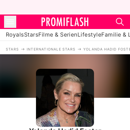
Royals
Stars
Filme & Serien
Lifestyle
Familie & 
STARS
INTERNATIONALE STARS
YOLANDA HADID FOST
Royals
Stars
Filme & Serien
Lifestyle
Familie & Liebe
Promiflash Exklusiv