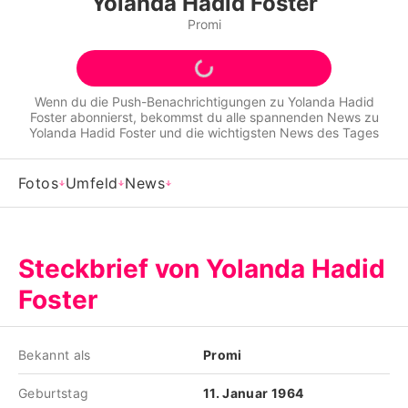
Yolanda Hadid Foster
Alle Themen auf Promiflash
Promi
Jobs
App runterladen
Wenn du die Push-Benachrichtigungen zu
Yolanda Hadid
Foster
abonnierst, bekommst du alle spannenden News zu
Team
Yolanda Hadid Foster
und die wichtigsten News des Tages
Redaktionelle Richtlinien
Fotos
Umfeld
News
Impressum
Datenschutzerklärung
Steckbrief von Yolanda Hadid
Nutzungsbedingungen
Foster
Utiq verwalten
Bekannt als
Promi
Geburtstag
11. Januar 1964