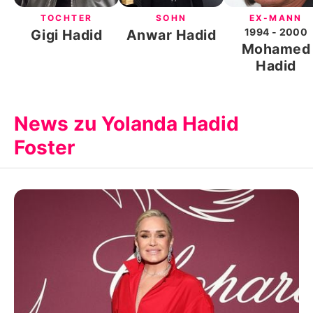
TOCHTER
SOHN
EX-MANN
1994
- 2000
Gigi Hadid
Anwar Hadid
Mohamed
Hadid
News zu Yolanda Hadid
Foster