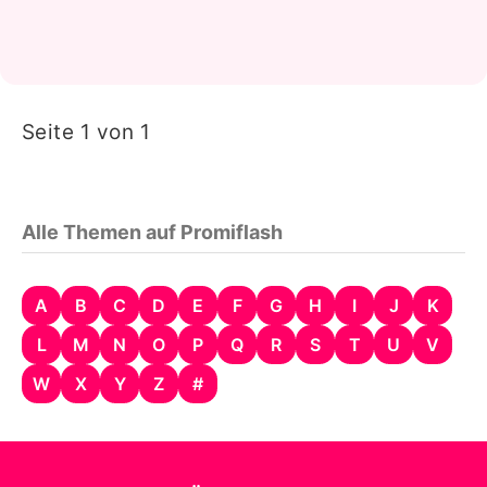
Seite 1 von 1
Alle Themen auf Promiflash
A
B
C
D
E
F
G
H
I
J
K
L
M
N
O
P
Q
R
S
T
U
V
W
X
Y
Z
#