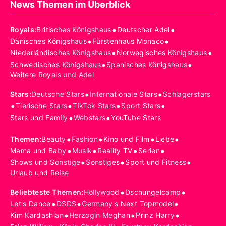
News Themen im Überblick
•
•
Royals
:
Britisches Königshaus
Deutscher Adel
•
•
Dänisches Königshaus
Fürstenhaus Monaco
•
•
Niederländisches Königshaus
Norwegisches Königshaus
•
•
Schwedisches Königshaus
Spanisches Königshaus
Weitere Royals und Adel
•
•
Stars
:
Deutsche Stars
Internationale Stars
Schlagerstars
•
•
•
•
Tierische Stars
TikTok Stars
Sport Stars
•
•
Stars und Family
Webstars
YouTube Stars
•
•
•
•
Themen
:
Beauty
Fashion
Kino und Film
Liebe
•
•
•
•
Mama und Baby
Musik
Reality TV
Serien
•
•
•
Shows und Sonstige
Sonstiges
Sport und Fitness
Urlaub und Reise
•
•
Beliebteste Themen
:
Hollywood
Dschungelcamp
•
•
•
Let's Dance
DSDS
Germany's Next Topmodel
•
•
•
Kim Kardashian
Herzogin Meghan
Prinz Harry