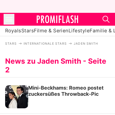
Royals
Stars
Filme & Serien
Lifestyle
Familie & 
STARS
INTERNATIONALE STARS
JADEN SMITH
Royals
Stars
News zu Jaden Smith - Seite
2
Filme & Serien
Lifestyle
Mini-Beckhams: Romeo postet
Familie & Liebe
zuckersüßes Throwback-Pic
Promiflash Exklusiv