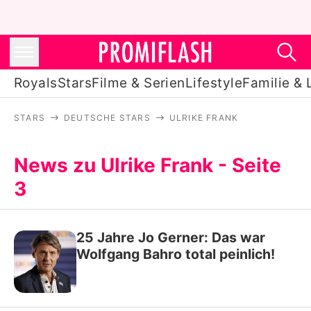
Royals
Stars
Filme & Serien
Lifestyle
Familie & 
STARS
DEUTSCHE STARS
ULRIKE FRANK
Royals
Stars
News zu Ulrike Frank - Seite
3
Filme & Serien
Lifestyle
25 Jahre Jo Gerner: Das war
Familie & Liebe
Wolfgang Bahro total peinlich!
Promiflash Exklusiv