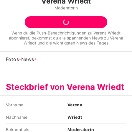
Verena Wriedt
Alle Themen auf Promiflash
Moderatorin
Jobs
App runterladen
Wenn du die Push-Benachrichtigungen zu
Verena Wriedt
abonnierst, bekommst du alle spannenden News zu
Verena
Team
Wriedt
und die wichtigsten News des Tages
Redaktionelle Richtlinien
Fotos
News
Impressum
Datenschutzerklärung
Steckbrief von Verena Wriedt
Nutzungsbedingungen
Utiq verwalten
Vorname
Verena
Nachname
Wriedt
Bekannt als
Moderatorin