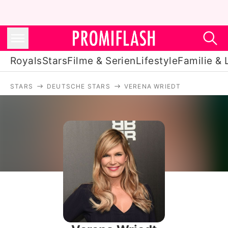
Royals
Stars
Filme & Serien
Lifestyle
Familie & 
STARS
DEUTSCHE STARS
VERENA WRIEDT
Royals
Stars
Filme & Serien
Lifestyle
Familie & Liebe
Promiflash Exklusiv