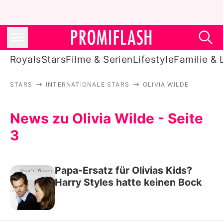
Royals
Stars
Filme & Serien
Lifestyle
Familie & 
STARS
INTERNATIONALE STARS
OLIVIA WILDE
Royals
Stars
News zu Olivia Wilde - Seite
3
Filme & Serien
Lifestyle
Papa-Ersatz für Olivias Kids?
Familie & Liebe
Harry Styles hatte keinen Bock
Promiflash Exklusiv