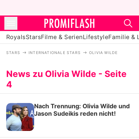
Royals
Stars
Filme & Serien
Lifestyle
Familie & 
STARS
INTERNATIONALE STARS
OLIVIA WILDE
Royals
Stars
News zu Olivia Wilde - Seite
4
Filme & Serien
Lifestyle
Nach Trennung: Olivia Wilde und
Familie & Liebe
Jason Sudeikis reden nicht!
Promiflash Exklusiv