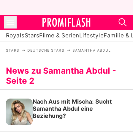
Royals
Stars
Filme & Serien
Lifestyle
Familie & 
STARS
DEUTSCHE STARS
SAMANTHA ABDUL
Royals
Stars
News zu Samantha Abdul -
Seite 2
Filme & Serien
Lifestyle
Nach Aus mit Mischa: Sucht
Familie & Liebe
Samantha Abdul eine
Beziehung?
Promiflash Exklusiv