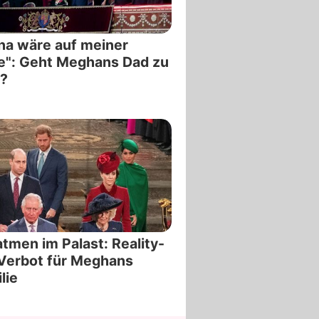
na wäre auf meiner
e": Geht Meghans Dad zu
?
tmen im Palast: Reality-
Verbot für Meghans
lie