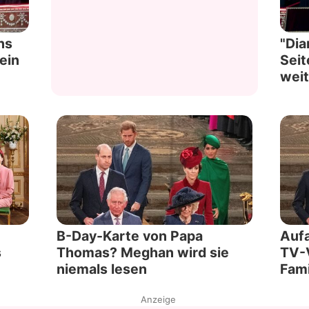
ns
"Dia
ein
Seit
weit
B-Day-Karte von Papa
Aufa
s
Thomas? Meghan wird sie
TV-
niemals lesen
Fami
Anzeige