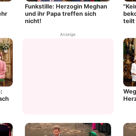
Funkstille: Herzogin Meghan
"Kei
ehr
und ihr Papa treffen sich
bek
nicht!
teilt
Anzeige
:
Wege
ach
Herz