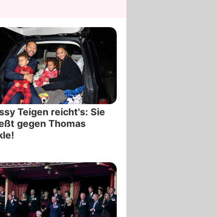
ssy Teigen reicht's: Sie
ießt gegen Thomas
le!