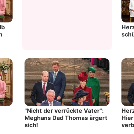
Datenschutzerklärung
Nutzungsbedingungen
lb
Herz
m
schü
Utiq verwalten
n
"Nicht der verrückte Vater":
Herz
Meghans Dad Thomas ärgert
Hier
sich!
ver