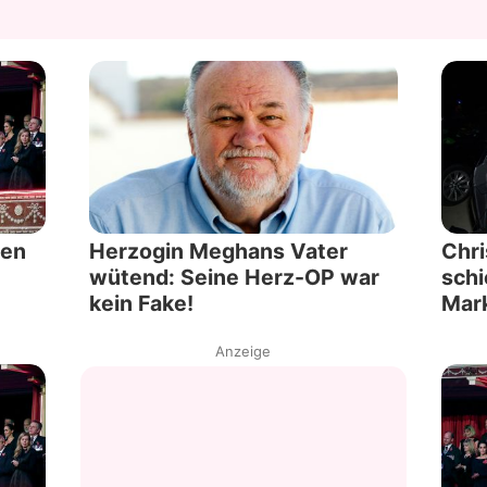
nen
Herzogin Meghans Vater
Chri
wütend: Seine Herz-OP war
sch
kein Fake!
Mark
Anzeige